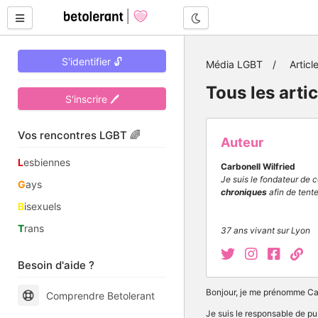
Mode nuit
S'identifier 🔓
Média LGBT
Articl
Tous les arti
S'inscrire 🖊
Vos rencontres LGBT 🌈
Auteur
L
esbiennes
Carbonell Wilfried
Je suis le fondateur de 
G
ays
chroniques
afin de tent
B
isexuels
T
rans
37 ans vivant sur Lyon
Besoin d'aide ?
Bonjour, je me prénomme Car
Comprendre Betolerant
Je suis le responsable de pub