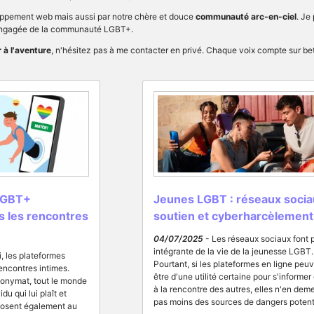
oppement web mais aussi par notre chère et douce
communauté arc-en-ciel
. Je
 engagée de la communauté LGBT+.
r à l'aventure
, n'hésitez pas à me contacter en privé. Chaque voix compte sur bet
LGBT+
Jeunes LGBT : réseaux socia
s les rencontres
soutien et cyberharcèlement
04/07/2025
- Les réseaux sociaux font p
intégrante de la vie de la jeunesse LGBT.
, les plateformes
Pourtant, si les plateformes en ligne peu
encontres intimes.
être d'une utilité certaine pour s'informer 
onymat, tout le monde
à la rencontre des autres, elles n'en dem
du qui lui plaît et
pas moins des sources de dangers potent
 posent également au