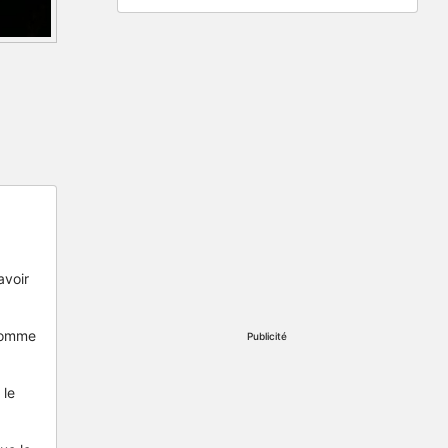
avoir
 comme
Publicité
 le