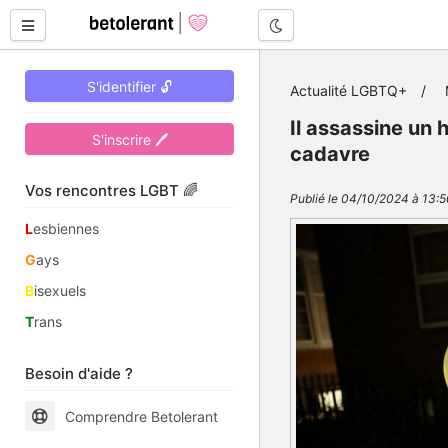
Mode nuit
S'identifier 🔓
Actualité LGBTQ+
Il assassine un
S'inscrire 🖊
cadavre
Vos rencontres LGBT 🌈
Publié le 04/10/2024 à 13:5
L
esbiennes
G
ays
B
isexuels
T
rans
Besoin d'aide ?
Comprendre Betolerant