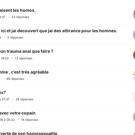
aisent les homos.
8:37 - 23 réponses
ici et jai decouvert que jai des attirance pour les homnes.
2 - 5 réponses
 un trauma anal que faire ?
 16:02 - 13 réponses
e , c'est trés agréable
4 - 49 réponses
ux?
 21:07 - 29 réponses
avec votre copain
6 à 05:22 - 74 réponses
uverte de son homosexualite