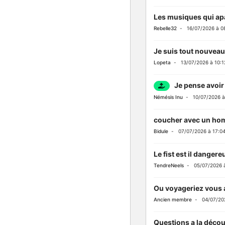
Les musiques qui ap
Rebelle32
- 16/07/2026 à 0
Je suis tout nouveau 
Lopeta
- 13/07/2026 à 10:1
Je pense avoir
Némésis Inu
- 10/07/2026 à
coucher avec un homm
Bidule
- 07/07/2026 à 17:0
Le fist est il dangere
TendreNeels
- 05/07/2026 à
Ou voyageriez vous 
Ancien membre
- 04/07/202
Questions a la déco