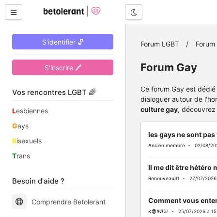
Mode nuit
S'identifier 🔓
Forum LGBT
Forum
Forum Gay
S'inscrire 🖊
Ce forum Gay est dédié
Vos rencontres LGBT 🌈
dialoguer autour de l'h
culture gay
, découvrez 
L
esbiennes
G
ays
les gays ne sont pas 
B
isexuels
Ancien membre
- 02/08/202
T
rans
Il me dit être hétéro 
Renouveau31
- 27/07/2026 
Besoin d'aide ?
Comment vous enten
Comprendre Betolerant
K@#Ø%!
- 25/07/2026 à 15