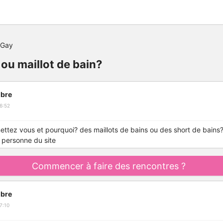
 Gay
 ou maillot de bain?
bre
6:52
mettez vous et pourquoi? des maillots de bains ou des short de bains
u personne du site
Commencer à faire des rencontres ?
bre
7:10