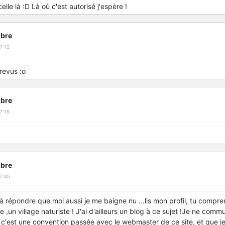
celle là :D Là où c'est autorisé j'espère !
bre
7:12
prevus :o
bre
7:16
bre
7:45
rét à répondre que moi aussi je me baigne nu ...lis mon profil, tu compr
e ,un village naturiste ! J'ai d'ailleurs un blog à ce sujet !Je ne comm
c'est une convention passée avec le webmaster de ce site, et que je 