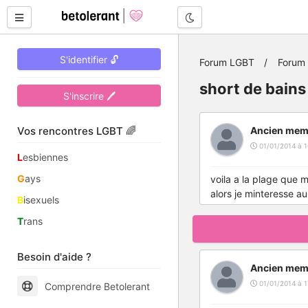
Mode nuit
S'identifier 🔓
Forum LGBT
Forum
short de bains
S'inscrire 🖊
Vos rencontres LGBT 🌈
Ancien mem
01/01/2014 à 1
L
esbiennes
G
ays
voila a la plage que 
alors je minteresse a
B
isexuels
T
rans
Besoin d'aide ?
Ancien mem
01/01/2014 à 1
Comprendre Betolerant