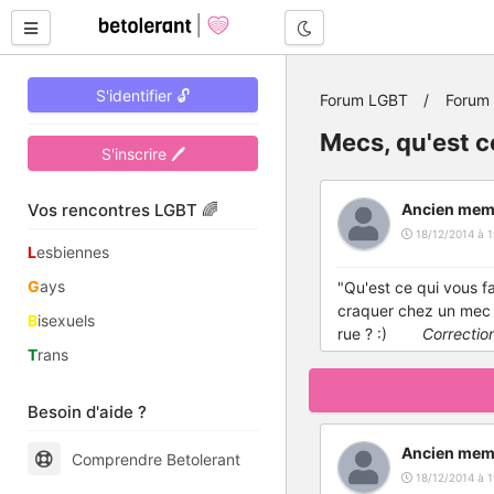
Mode nuit
S'identifier 🔓
Forum LGBT
Forum
Mecs, qu'est c
S'inscrire 🖊
Vos rencontres LGBT 🌈
Ancien mem
18/12/2014 à 1
L
esbiennes
G
ays
"Qu'est ce qui vous f
craquer chez un mec à
B
isexuels
rue ? :)
Correction
T
rans
Besoin d'aide ?
Ancien mem
Comprendre Betolerant
18/12/2014 à 1