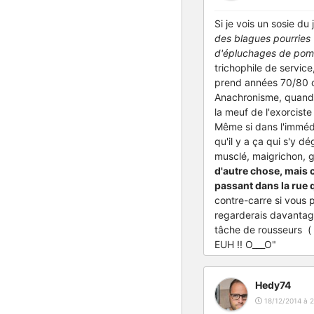
Si je vois un sosie du
des blagues pourries 
d'épluchages de pom
trichophile de service,
prend années 70/80 ou
Anachronisme, quand t
la meuf de l'exorciste
Même si dans l'immédia
qu'il y a ça qui s'y 
musclé, maigrichon, g
d'autre chose, mais c
passant dans la rue 
contre-carre si vous 
regarderais davantage
tâche de rousseurs ( .w
EUH !! O___O"
Hedy74
18/12/2014 à 2