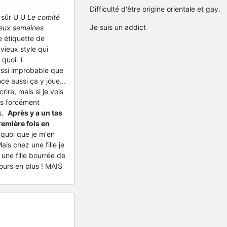
Difficulté d'être origine orientale et gay.
p sûr U_U
Le comité
Je suis un addict
deux semaines
e étiquette de
 vieux style qui
quoi. (
ussi improbable que
ce aussi ça y joue...
ire, mais si je vois
as forcément
es.
Après y a un tas
remière fois en
, quoi que je m'en
is chez une fille je
une fille bourrée de
 jours en plus ! MAIS