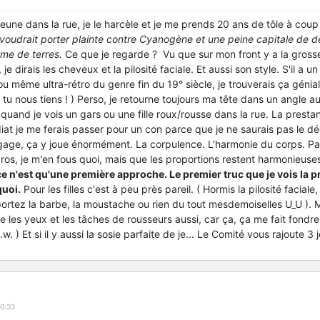
 jeune dans la rue, je le harcèle et je me prends 20 ans de tôle à cou
voudrait porter plainte contre Cyanogène et une peine capitale de 
me de terres.
Ce que je regarde ? Vu que sur mon front y a la gross
 je dirais les cheveux et la pilosité faciale. Et aussi son style. S'il a un
 même ultra-rétro du genre fin du 19° siècle, je trouverais ça génial 
u nous tiens ! ) Perso, je retourne toujours ma tête dans un angle a
 quand je vois un gars ou une fille roux/rousse dans la rue. La prestan
t je me ferais passer pour un con parce que je ne saurais pas le décr
dégage, ça y joue énormément. La corpulence. L'harmonie du corps. P
ros, je m'en fous quoi, mais que les proportions restent harmonieus
e n'est qu'une première approche. Le premier truc que je vois la p
quoi.
Pour les filles c'est à peu près pareil. ( Hormis la pilosité faciale
portez la barbe, la moustache ou rien du tout mesdemoiselles U_U ). Ma
 les yeux et les tâches de rousseurs aussi, car ça, ça me fait fondre 
. ) Et si il y aussi la sosie parfaite de je... Le Comité vous rajoute 3
0:33