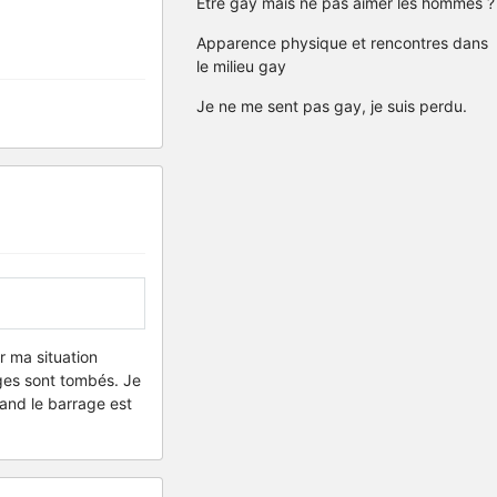
Être gay mais ne pas aimer les hommes ?
Apparence physique et rencontres dans
le milieu gay
Je ne me sent pas gay, je suis perdu.
r ma situation
ges sont tombés. Je
and le barrage est