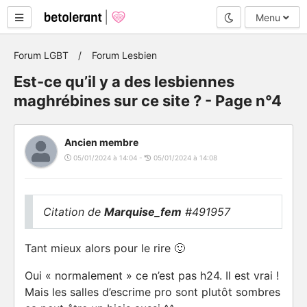
Mode nuit
Menu
Forum LGBT
Forum Lesbien
Est-ce qu’il y a des lesbiennes
maghrébines sur ce site ? - Page n°4
Ancien membre
05/01/2024 à 14:04 -
05/01/2024 à 14:08
Citation de
Marquise_fem
#491957
Tant mieux alors pour le rire 🙂
Oui « normalement » ce n’est pas h24. Il est vrai !
Mais les salles d’escrime pro sont plutôt sombres