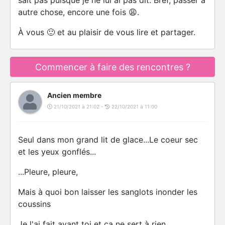
sait pas puisque je ne lui ai pas dit. Bref, passer à
autre chose, encore une fois 😩.
À vous 🙂 et au plaisir de vous lire et partager.
Commencer à faire des rencontres ?
Ancien membre
21/10/2021 à 21:02 -
22/10/2021 à 11:00
Seul dans mon grand lit de glace...Le coeur sec
et les yeux gonflés...
...Pleure, pleure,
Mais à quoi bon laisser les sanglots inonder les
coussins
Je l'ai fait avant toi et ça ne sert à rien...