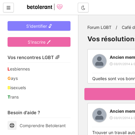
Mode nuit
S'identifier 🔓
Forum LGBT
Café 
Vos résolution
S'inscrire 🖊
Vos rencontres LGBT 🌈
Ancien mem
03/01/2014 à 
L
esbiennes
G
ays
Quelles sont vos bonn
B
isexuels
T
rans
Ancien mem
Besoin d'aide ?
03/01/2014 à 
Comprendre Betolerant
Trouver un travail aut