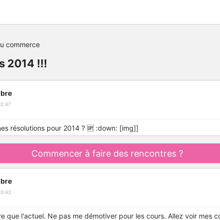
du commerce
s 2014 !!!
bre
02:47
es résolutions pour 2014 ? 🆙 :down: [img]]
Commencer à faire des rencontres ?
bre
03:43
re que l'actuel. Ne pas me démotiver pour les cours. Allez voir mes c