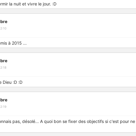
ir la nuit et vivre le jour. :D
bre
2:10
emis à 2015 ...
bre
2:18
e Dieu :D :D
bre
2:19
nnais pas, désolé... A quoi bon se fixer des objectifs si c'est pour ne 