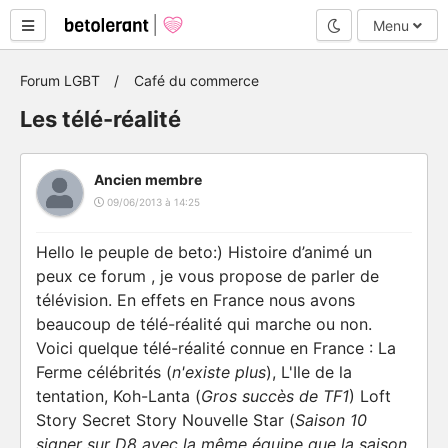
Mode nuit
Menu
Forum LGBT
Café du commerce
Les télé-réalité
Ancien membre
09/06/2013 à 14:25
Hello le peuple de beto:) Histoire d’animé un
peux ce forum , je vous propose de parler de
télévision. En effets en France nous avons
beaucoup de télé-réalité qui marche ou non.
Voici quelque télé-réalité connue en France :
La
Ferme célébrités (
n'existe plus
), L'Ile de la
tentation, Koh-Lanta (
Gros succès de TF1
) Loft
Story Secret Story Nouvelle Star (
Saison 10
signer sur D8 avec la même équipe que la saison