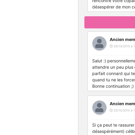
rencontré votre copai
désespérer de mon cé
Ancien mem
25/10/2015 à 1
Salut :) personnellem
attendre un peu plus 
parfait connard qui te
quand tu ne les force
Bonne continuation ;)
Ancien mem
25/10/2015 à 1
Si ça peut te rassurer
désespérément) célib'