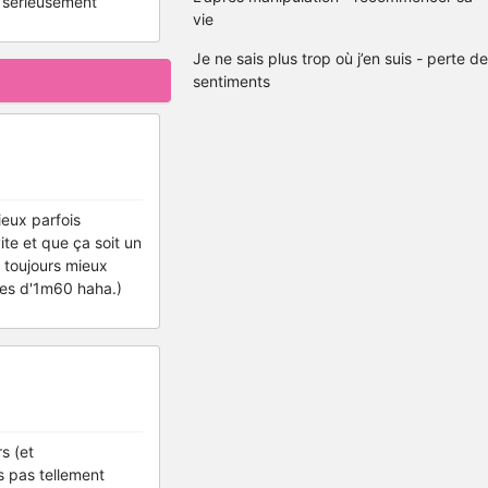
à sérieusement
vie
Je ne sais plus trop où j’en suis - perte de
sentiments
ieux parfois
te et que ça soit un
t toujours mieux
ttes d'1m60 haha.)
s (et
s pas tellement