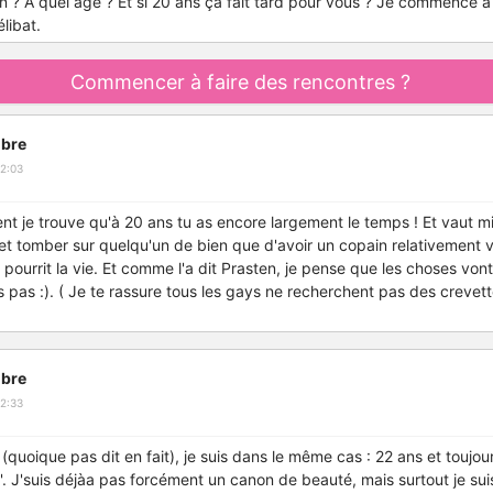
n ? A quel âge ? Et si 20 ans ça fait tard pour vous ? Je commence 
libat.
Commencer à faire des rencontres ?
bre
2:03
ent je trouve qu'à 20 ans tu as encore largement le temps ! Et vaut m
et tomber sur quelqu'un de bien que d'avoir un copain relativement vi
 pourrit la vie. Et comme l'a dit Prasten, je pense que les choses von
s pas :). ( Je te rassure tous les gays ne recherchent pas des creve
bre
2:33
 (quoique pas dit en fait), je suis dans le même cas : 22 ans et toujour
. J'suis déjàa pas forcément un canon de beauté, mais surtout je sui