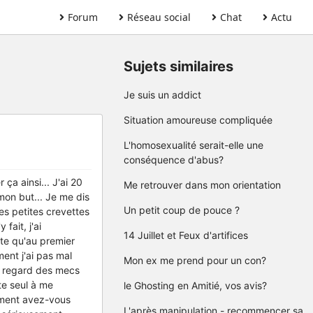
Forum
Réseau social
Chat
Actu
Sujets similaires
Je suis un addict
Situation amoureuse compliquée
L'homosexualité serait-elle une
conséquence d'abus?
ça ainsi... J'ai 20
Me retrouver dans mon orientation
mon but... Je me dis
Un petit coup de pouce ?
es petites crevettes
ait, j'ai
14 Juillet et Feux d'artifices
te qu'au premier
ent j'ai pas mal
Mon ex me prend pour un con?
le regard des mecs
te seul à me
le Ghosting en Amitié, vos avis?
omment avez-vous
L'après manipulation - recommencer sa