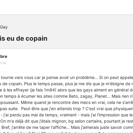
 Gay
is eu de copain
bre
1:24
tourne vers vous car je pense avoir un problème... Si on peut appeler 
eu de copain. Plus le temps passe, plus je me dis que je m'éloigne de 
e à les effrayer (je fais 1m94) alors que les gays aiment en général d
temps à écumer les sites comme Beto, zagay, Planet... Mais rien n'y f
epoussant. Même quand je rencontre des mecs en vrai, cela ne s'arrê
as suite. Peut-être que j'en attends trop ? C'est vrai que physiquem
 j'ai perdu pas mal de temps, vraiment - mais j'ai l'impression que 
On m'a déjà dit que j'étais mignon, bg selon certains, pourtant je res
Bref, j'arrête de me taper l'affiche... Mais j'aimerais juste savoir c