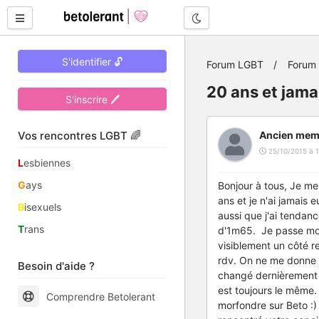
Mode nuit
S'identifier 🔓
Forum LGBT
Forum
20 ans et jama
S'inscrire 🖊
Vos rencontres LGBT 🌈
Ancien mem
25/10/2015 à 1
L
esbiennes
G
ays
Bonjour à tous, Je me 
ans et je n'ai jamais 
B
isexuels
aussi que j'ai tendanc
T
rans
d'1m65. Je passe mon 
visiblement un côté r
rdv. On ne me donne p
Besoin d'aide ?
changé dernièrement -
est toujours le même. 
Comprendre Betolerant
morfondre sur Beto :) 