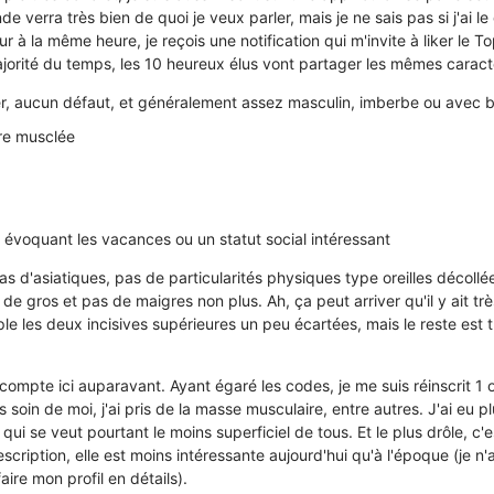
e verra très bien de quoi je veux parler, mais je ne sais pas si j'ai le 
ur à la même heure, je reçois une notification qui m'invite à liker le T
orité du temps, les 10 heureux élus vont partager les mêmes caracté
er, aucun défaut, et généralement assez masculin, imberbe ou avec ba
ire musclée
 évoquant les vacances ou un statut social intéressant
Pas d'asiatiques, pas de particularités physiques type oreilles décoll
e gros et pas de maigres non plus. Ah, ça peut arriver qu'il y ait tr
e les deux incisives supérieures un peu écartées, mais le reste est t
compte ici auparavant. Ayant égaré les codes, je me suis réinscrit 1 
is soin de moi, j'ai pris de la masse musculaire, entre autres. J'ai eu p
qui se veut pourtant le moins superficiel de tous. Et le plus drôle, c'
scription, elle est moins intéressante aujourd'hui qu'à l'époque (je n'
ire mon profil en détails).