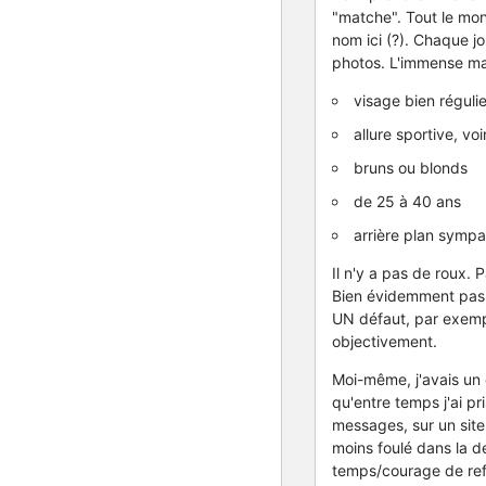
"matche". Tout le mond
nom ici (?). Chaque jo
photos. L'immense maj
visage bien réguli
allure sportive, vo
bruns ou blonds
de 25 à 40 ans
arrière plan sympa
Il n'y a pas de roux. 
Bien évidemment pas d
UN défaut, par exempl
objectivement.
Moi-même, j'avais un 
qu'entre temps j'ai pr
messages, sur un site 
moins foulé dans la de
temps/courage de refa