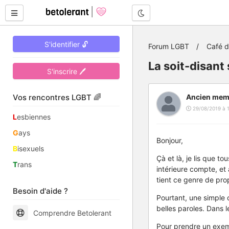
Mode nuit
S'identifier 🔓
Forum LGBT
Café 
La soit-disant 
S'inscrire 🖊
Vos rencontres LGBT 🌈
Ancien mem
29/08/2019 à 
L
esbiennes
G
ays
Bonjour,
B
isexuels
Çà et là, je lis que t
T
rans
intérieure compte, et
tient ce genre de pro
Besoin d'aide ?
Pourtant, une simple o
belles paroles. Dans l
Comprendre Betolerant
Pour prendre un exempl