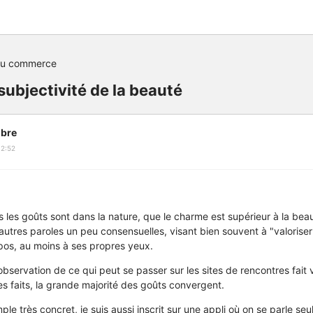
du commerce
subjectivité de la beauté
bre
12:52
ous les goûts sont dans la nature, que le charme est supérieur à la bea
 autres paroles un peu consensuelles, visant bien souvent à "valoriser
pos, au moins à ses propres yeux.
bservation de ce qui peut se passer sur les sites de rencontres fait 
es faits, la grande majorité des goûts convergent.
e très concret, je suis aussi inscrit sur une appli où on se parle seu