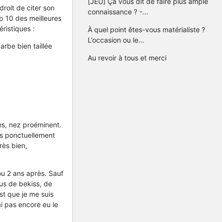
[JEU] Ça vous dit de faire plus ample
droit de citer son
connaissance ? -...
op 10 des meilleures
ristiques :
À quel point êtes-vous matérialiste ?
L’occasion ou le...
rbe bien taillée
Au revoir à tous et merci
ées, nez proéminent.
ès ponctuellement
rès bien,
ou 2 ans après. Sauf
lus de bekiss, de
est que je me suis
ai pas encore eu le