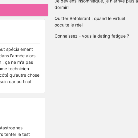
Je deviens insomniaque, je n'arrive plus à
dormir!
Quitter Betolerant : quand le virtuel
occulte le réel
Connaissez - vous la dating fatigue ?
 tout spécialement
 dans l'armée alors
n , ça ne m'a pas
omme technicien
 côté qu'autre chose
oin car au final
catastrophes
s tenter le test