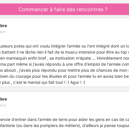
Commencer à faire des rencontres ?
bre
8:01
 plusieurs potes qui ont voulu intégrer l'armée ou l'ont intégré dont un
battant il ne lâche rien il fait de la muscu intensive pour être au top
ien mannequin enfin bref , sa motivation m'épate ... Honnêtement no
ur ma part même si j'avais répondu à une offre d'emploi de l'armée c
 pas abouti , j'avais plus répondu pour mettre plus de chances de mon
te bien du courage pour tes études et pour l'armée tu en auras bien bes
plus , c'est le mental qui fait tout ! :) Agur ! :)
bre
9:32
u envie d'entrer dans l'armée de terre pour aider les gens en cas de 
infanterie (ou dans les pompiers de métiers), d'ailleurs je pense toujour