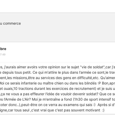
du commerce
bre
7:49
s, j'aurais aimer avoirs votre opinion sur le sujet "vie de soldat",car j'
 depuis tous petit. Ce qui m'attire le plus dans l'armée ce sont,le tra
ent,les missions,être au services des gens en difficulté,etc. Qu'aime
oi ce serais infanterie ou maître chien ou dans les blindés :P Bon,aprè
(et ouais,10 tractions durant les exercices de recrutement) et je suis un
,ça ne vous a pas effleurer l'idée de vouloir devenir soldat? Que ce s
s l'Armée de L'Air? Moi je m'entraîne a fond (1h30 de sport intensif tou
a coter donc..),peut-être on ce verra au examens qui sais :) Après si d
signe,car tous seul ,c'est vrai que c'est pas souvent motivant :)