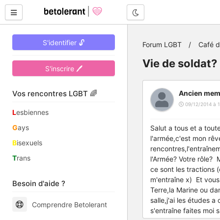
Mode nuit
S'identifier 🔓
Forum LGBT
Café 
Vie de soldat?
S'inscrire 🖊
Vos rencontres LGBT 🌈
Ancien mem
09/12/2014 à 1
L
esbiennes
G
ays
Salut a tous et a toute
l'armée,c'est mon rêve
B
isexuels
rencontres,l'entraînem
T
rans
l'Armée? Votre rôle? M
ce sont les tractions 
m'entraîne x) Et vous
Besoin d'aide ?
Terre,la Marine ou dan
salle,j'ai les études 
Comprendre Betolerant
s'entraîne faites moi 