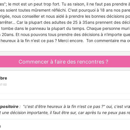
; le mot est un peut trop fort. Tu as raison, il ne faut pas prendre 
elles soient toutes mûrement réfléchi. C'est pourquoi à 18 ans nos par
rigée, nous conseiller et nous aidé à prendre les bonnes décisions po
t arrêter... Car la plupart des adultes de 25 à 35ans prennent des déc
et tombe dans le panneau la plupart du temps. Chaque personne muri
à 20ans. Et nous pouvons tous prendre des décisions à n'importe quel
e heureux à la fin n'est ce pas ? Merci encore. Ton commentaire ma o
Commencer à faire des rencontres ?
bre
07:00
positoire
: "c'est d'être heureux à la fin n'est ce pas ?" oui, c'est vrai
t une décision importante, il faut être sur, car après tu ne peux pas r
D