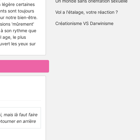
Un monde sans orientation sexuelle
à légère certaines
ents sont toujours
Vol a l'étalage, votre réaction ?
ur notre bien-être.
Créationisme VS Darwinisme
isions 'mûrement'
 à son rythme que
 age, le plus
uvert les yeux sur
, mais là faut faire
etourner en arrière