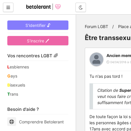
Mode nuit
S'identifier 🔓
Forum LGBT
Place 
Être transsexue
S'inscrire 🖊
Vos rencontres LGBT 🌈
Ancien mem
04/04/2016 à 0
L
esbiennes
G
ays
Tu n'as pas tord !
B
isexuels
Citation de
Super
T
rans
veut nous faire cr
suffisamment for
Besoin d'aide ?
De toute façon la loi
Comprendre Betolerant
les personnes âgées 
17ans avec accord par