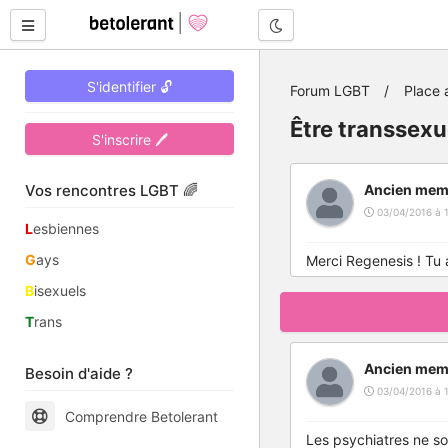
Mode nuit
S'identifier 🔓
Forum LGBT
Place 
Être transsexue
S'inscrire 🖊
Vos rencontres LGBT 🌈
Ancien mem
03/04/2016 à 
L
esbiennes
G
ays
Merci Regenesis ! Tu 
B
isexuels
T
rans
Ancien mem
Besoin d'aide ?
03/04/2016 à 1
Comprendre Betolerant
Les psychiatres ne son