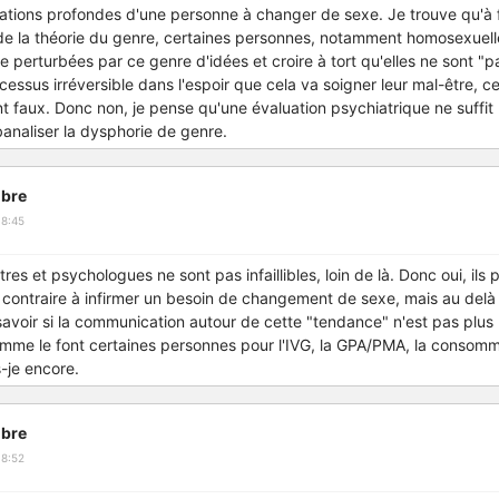
vations profondes d'une personne à changer de sexe. Je trouve qu'à f
de la théorie du genre, certaines personnes, notamment homosexuell
e perturbées par ce genre d'idées et croire à tort qu'elles ne sont "
essus irréversible dans l'espoir que cela va soigner leur mal-être, ce
faux. Donc non, je pense qu'une évaluation psychiatrique ne suffit 
banaliser la dysphorie de genre.
bre
18:45
es et psychologues ne sont pas infaillibles, loin de là. Donc oui, ils
u contraire à infirmer un besoin de changement de sexe, mais au delà d
savoir si la communication autour de cette "tendance" n'est pas plus
mme le font certaines personnes pour l'IVG, la GPA/PMA, la consomm
-je encore.
bre
18:52