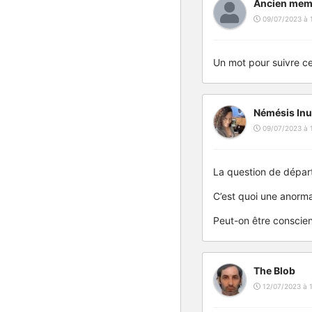
Ancien mem
09/07/2023 à 
Un mot pour suivre ce 
Némésis Inu
09/07/2023 à 
La question de départ
C’est quoi une anorma
Peut-on être conscient
The Blob
12/07/2023 à 