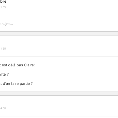
bre
11:05
sujet...
11:55
 est déjà pas Claire:
lité ?
 d’en faire partie ?
14:08