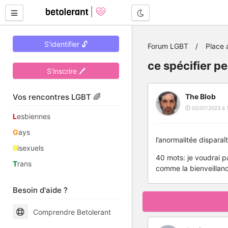
Mode nuit
S'identifier 🔓
Forum LGBT
Place 
ce spécifier pe
S'inscrire 🖊
Vos rencontres LGBT 🌈
The Blob
02/07/2023 à 
L
esbiennes
G
ays
l’anormalitée disparaî
B
isexuels
40 mots: je voudrai p
T
rans
comme la bienveillanc
Besoin d'aide ?
Comprendre Betolerant