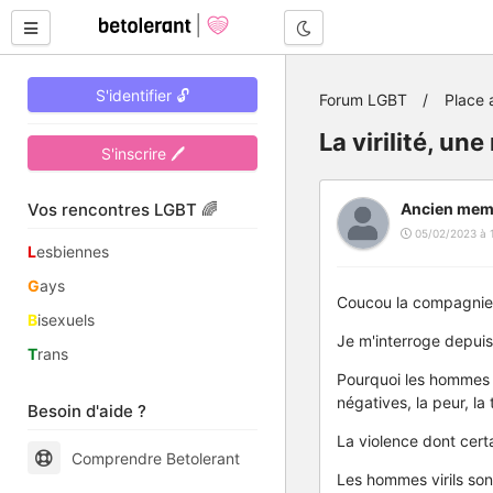
Mode nuit
S'identifier 🔓
Forum LGBT
Place 
La virilité, un
S'inscrire 🖊
Vos rencontres LGBT 🌈
Ancien mem
05/02/2023 à 
L
esbiennes
G
ays
Coucou la compagnie
B
isexuels
Je m'interroge depuis 
T
rans
Pourquoi les hommes d
négatives, la peur, la 
Besoin d'aide ?
La violence dont certa
Comprendre Betolerant
Les hommes virils son