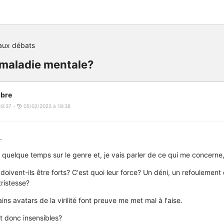
aux débats
e maladie mentale?
bre
18:37 -
05/02/2023 à 18:38
.
quelque temps sur le genre et, je vais parler de ce qui me concerne, la
oivent-ils être forts? C'est quoi leur force? Un déni, un refoulement
tristesse?
ins avatars de la virilité font preuve me met mal à l'aise.
t donc insensibles?