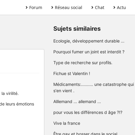
Forum
Réseau social
Chat
Actu
Sujets similaires
Ecologie, développement durable ...
Pourquoi fumer un joint est interdit ?
Type de recherche sur profils.
Fichue st Valentin !
Médicaments:.......... une catastrophe qui
s'en vient .
 virilité.
Alllemand ... allemand ...
 de leurs émotions
pour vous les différences d âge ?!?
Vive la france
Être gay et bosser dans le social.