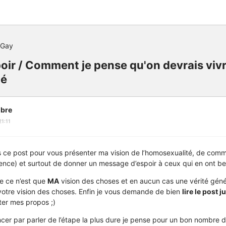
 Gay
ir / Comment je pense qu'on devrais viv
té
bre
1:11
is ce post pour vous présenter ma vision de l’homosexualité, de comm
ience) et surtout de donner un message d’espoir à ceux qui en ont bes
ue ce n’est que
MA
vision des choses et en aucun cas une vérité génér
r votre vision des choses. Enfin je vous demande de bien
lire le post j
éter mes propos ;)
r par parler de l’étape la plus dure je pense pour un bon nombre d’