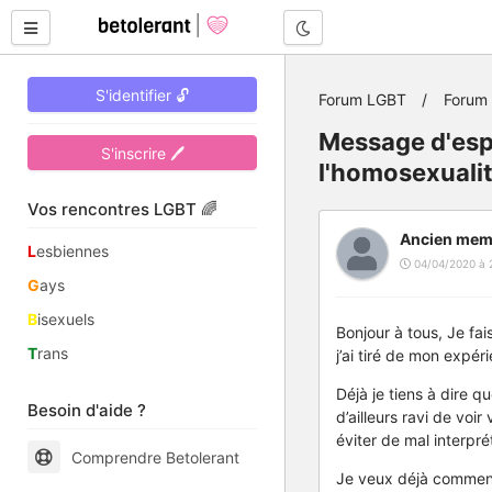
Mode nuit
S'identifier 🔓
Forum LGBT
Forum
Message d'espo
S'inscrire 🖊
l'homosexuali
Vos rencontres LGBT 🌈
Ancien mem
L
esbiennes
04/04/2020 à 2
G
ays
B
isexuels
Bonjour à tous, Je fa
T
rans
j’ai tiré de mon expér
Déjà je tiens à dire q
Besoin d'aide ?
d’ailleurs ravi de voi
éviter de mal interpr
Comprendre Betolerant
Je veux déjà commence