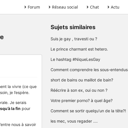
Forum
Réseau social
Chat
Actu
Sujets similaires
re
Suis je gay , travesti ou ?
Le prince charmant est hetero.
Le hashtag #NiqueLesGay
Comment comprendre les sous-entendus
short de bains ou maillot de bain?
ent la vivre (ce que
Réécrire à son ex, oui ou non ?
oin, je l’espère.
Votre premier porno? à quel âge?
ale. Je serais
usqu’à la fin
pour
Comment se sortir quelqu'un de la tête?!
les mec, vous regader ....
entre nous à savoir