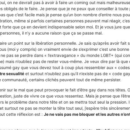
 oui, on ne devrait pas à avoir à faire un coming out mais malheureus
 obligés de le faire. Je pense que je ne peux que conseiller à toute
s pas que c’est facile mais je pense qu’un bon nombre d’entre nous po
bération, même si parfois certaines personnes peuvent mal réagir, c’e
 forte que ça en devient indispensable selon moi. Et je vous jure que
ersonnes, il n’y a aucune raison que ça se passe mal.
faire un point sur la libération personnelle. Je sais qu’après avoir fait
us (moi y compris) on vraiment envie de s’exprimer c’est une bonne 
 à ne pas se perdre dans « l’extravagance » du monde LGBT+ (qui conv
) mais n’oubliez pas de rester vous-même. Je veux dire par là que 
ssumé gay que vous devez tout à coup plus ressembler aux « codes
tre sexualité
et surtout n’oubliez pas qu’il n’existe pas de « code g
te communauté, certains clichés peuvent tout de même persister.
enir sur le mal que peut provoquer le fait d’être gay dans nos têtes. 
stion, juste de vivre ce que vous ressentez. Mais je pense que l’êt
rs le problème dans notre tête et on se mettra tout seul la pression. I
t surtout ne pas se monter la tête tout seul, j’espère très sincèreme
out cette réflexion est :
Je ne vais pas me bloquer et les autres n’on