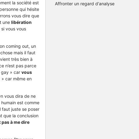
ement la société est
Affronter un regard d'analyse
 personne qui hésite
urrons vous dire que
st une
libération
 si vous vous
 son coming out, un
chose mais il faut
ient très bien à
ce n’est pas parce
 gay » car
vous
ay » car même en
On vous dira de ne
re humain est comme
l faut juste se poser
nt que la conclusion
t pas à me dire