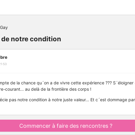
 Gay
r de notre condition
bre
21:53
te de la chance qu´on a de vivre cette expérience ??? S´éloigner d
re-courant... au delà de la frontière des corps !
cie pas notre condition à notre juste valeur... Et c´est dommage pa
Commencer à faire des rencontres ?