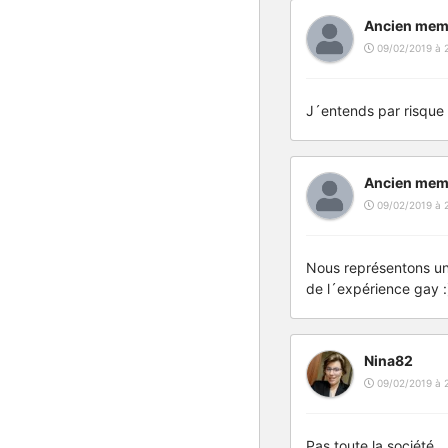
Ancien mem
09/02/2019 à 
J´entends par risque 
Ancien mem
09/02/2019 à 
Nous représentons une
de l´expérience gay :
Nina82
09/02/2019 à 
Pas toute la société.