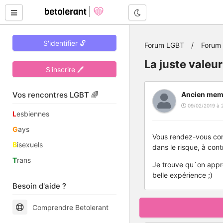
Mode nuit
S'identifier 🔓
Forum LGBT
Forum
La juste valeu
S'inscrire 🖊
Vos rencontres LGBT 🌈
Ancien mem
09/02/2019 à 
L
esbiennes
G
ays
Vous rendez-vous comp
B
isexuels
dans le risque, à cont
T
rans
Je trouve qu´on appré
belle expérience ;)
Besoin d'aide ?
Comprendre Betolerant