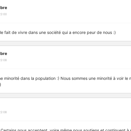
bre
22:00
le fait de vivre dans une société qui a encore peur de nous :)
bre
22:08
 minorité dans la population :) Nous sommes une minorité à voir le
)
22:08
.. Certains nous acceptent, voire même nous soutiens et continuent à 