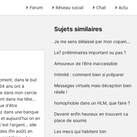
Forum
Réseau social
Chat
Actu
Sujets similaires
Je me sens délaissé par mon copain...
Le? préliminaires important ou pas ?
Amoureux de l'être inaccessible
Intimité : comment bien si préparer
 moment, dans le but
Messages virtuels mais déception bien
 34 ans ont à
réelle !
que dans mon cercle
nt dans ma tête...
homophobie dans un HLM, que faire ?
ue d'être
llez dans une banque
Devenir enfin heureux en trouvant ca
 et aujourd'hui on en
place de soumis
st l'argent... elle
des (fin août) en
Les mecs qui habitent loin