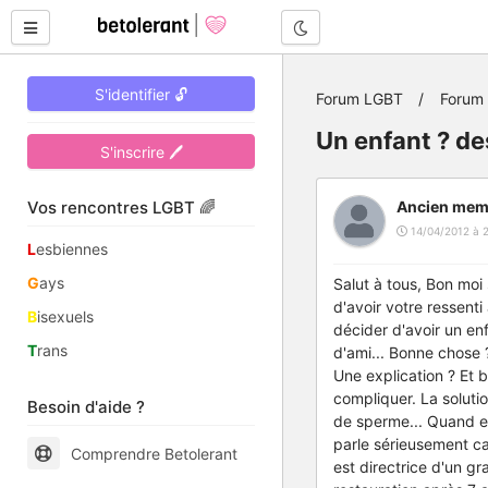
Mode nuit
S'identifier 🔓
Forum LGBT
Forum
Un enfant ? de
S'inscrire 🖊
Vos rencontres LGBT 🌈
Ancien mem
14/04/2012 à 2
L
esbiennes
G
ays
Salut à tous, Bon moi 
d'avoir votre ressenti
B
isexuels
décider d'avoir un en
T
rans
d'ami... Bonne chose 
Une explication ? Et b
compliquer. La soluti
Besoin d'aide ?
de sperme... Quand ell
parle sérieusement car
Comprendre Betolerant
est directrice d'un gr