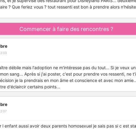
ans, et je supervise des restaurant pour Disneyland PARIS... deuxièm
faire ? Que feriez vous ? tout ressenti est bon à prendre alors n'hésite
Commencer à faire des rencontres ?
bre
22:03
ître débile mais l'adoption ne m'intéresse pas du tout... Si je veux un 
 mon sang... Après si j'ai poster, c'est pour prendre vos ressenti, ne t
cision je la prendrais en mon âme et conscience et avec mon amie...
re d'éclaircir certains points...
bre
22:07
our l enfant aussi avoir deux parents homosexuel je sais pas si c est s