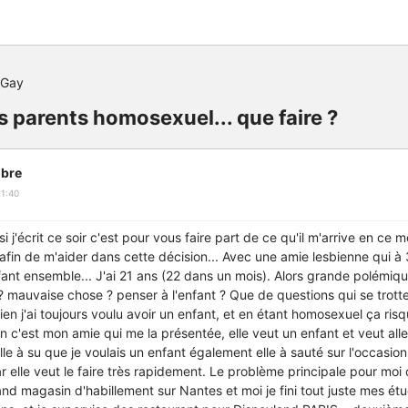
 Gay
s parents homosexuel... que faire ?
bre
1:40
si j'écrit ce soir c'est pour vous faire part de ce qu'il m'arrive en ce
 afin de m'aider dans cette décision... Avec une amie lesbienne qui à
fant ensemble... J'ai 21 ans (22 dans un mois). Alors grande polémi
? mauvaise chose ? penser à l'enfant ? Que de questions qui se trotte
ien j'ai toujours voulu avoir un enfant, et en étant homosexuel ça risq
on c'est mon amie qui me la présentée, elle veut un enfant et veut a
e à su que je voulais un enfant également elle à sauté sur l'occasion
 elle veut le faire très rapidement. Le problème principale pour moi c'e
and magasin d'habillement sur Nantes et moi je fini tout juste mes étu