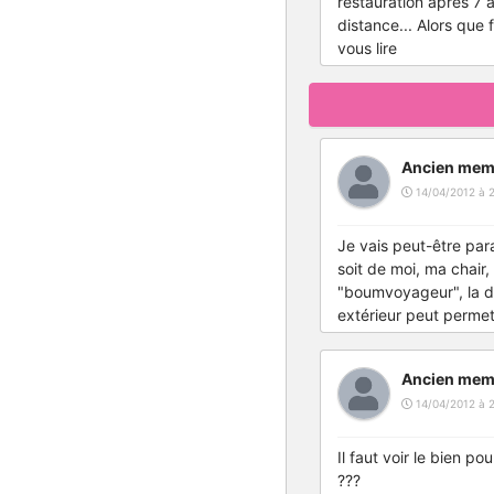
restauration après 7 
distance... Alors que 
vous lire
Ancien mem
14/04/2012 à 
Je vais peut-être para
soit de moi, ma chair,
"boumvoyageur", la dé
extérieur peut permett
Ancien mem
14/04/2012 à 
Il faut voir le bien p
???