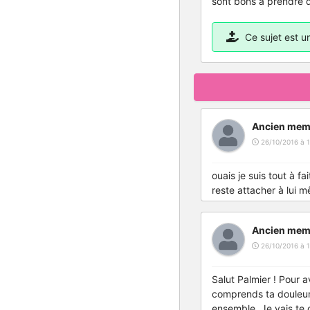
sont bons à prendre d
Ce sujet est 
Ancien mem
26/10/2016 à 1
ouais je suis tout à fa
reste attacher à lui m
Ancien mem
26/10/2016 à 1
Salut Palmier ! Pour a
comprends ta douleur e
ensemble. Je vais te co