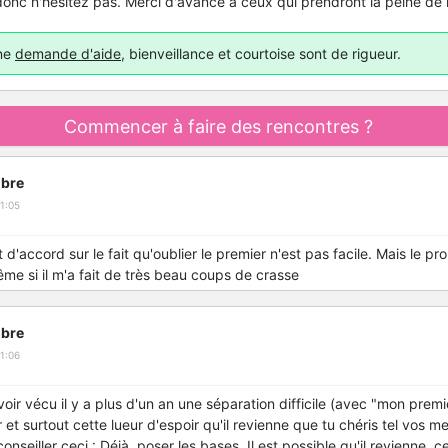
onc n'hésitez pas. Merci d'avance à ceux qui prendront la peine de
une
demande d'aide
, bienveillance et courtoise sont de rigueur.
Commencer à faire des rencontres ?
bre
1:05
it d'accord sur le fait qu'oublier le premier n'est pas facile. Mais le p
ême si il m'a fait de très beau coups de crasse
bre
1:06
voir vécu il y a plus d'un an une séparation difficile (avec "mon premie
t surtout cette lueur d'espoir qu'il revienne que tu chéris tel vos me
nseiller ceci : Déjà, poser les bases. Il est possible qu'il revienne, c