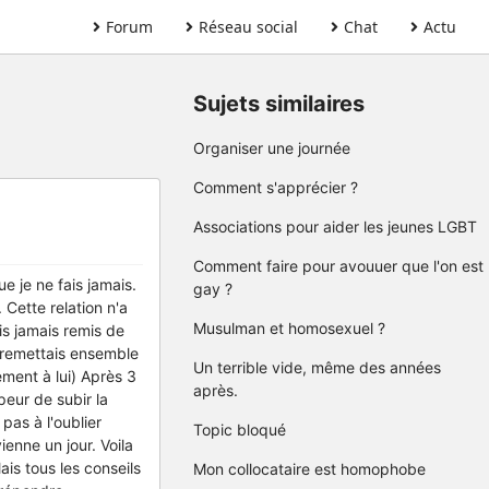
Forum
Réseau social
Chat
Actu
Sujets similaires
Organiser une journée
Comment s'apprécier ?
Associations pour aider les jeunes LGBT
Comment faire pour avouuer que l'on est
e je ne fais jamais.
gay ?
. Cette relation n'a
Musulman et homosexuel ?
is jamais remis de
e remettais ensemble
Un terrible vide, même des années
ement à lui) Après 3
après.
peur de subir la
pas à l'oublier
Topic bloqué
ienne un jour. Voila
is tous les conseils
Mon collocataire est homophobe