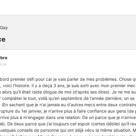
 Gay
ce
bre
0:34
abord premier défi pour car je vais parler de mes problèmes. Chose qu
 voici l'histoire. Il y a deçà 3 ans, je suis sorti avec mon premier mec
alors qu'il était raide dingue de moi (d'après ses dires). Je ne me su
r compléter le tout, voilà qu'en septembre de l'année dernière, on s
. (En sachant que je n'ai jamais eu d'autres mecs entre deux contrair
 rupture du 1er janvier, je n'arrive plus à faire confiance aux gens (de 
rive plus à m'engager dans une relation. De un parce que je n'arrive 
ié). De deux parce que j'ai toujours cet espoir (certes débile) qu'il rev
 quelques conseils de personne qui ont déjà vécu la même situation. Ma