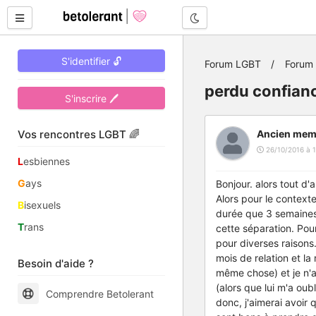
Mode nuit
S'identifier 🔓
Forum LGBT
Forum
perdu confian
S'inscrire 🖊
Vos rencontres LGBT 🌈
Ancien mem
26/10/2016 à 1
L
esbiennes
G
ays
Bonjour. alors tout d'
Alors pour le contexte,
B
isexuels
durée que 3 semaines 
T
rans
cette séparation. Pou
pour diverses raisons
mois de relation et la
Besoin d'aide ?
même chose) et je n'ar
(alors que lui m'a oubl
Comprendre Betolerant
donc, j'aimerai avoir