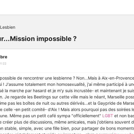
Lesbien
r...Mission impossible ?
bre
1:22
possible de rencontrer une lesbienne ? Non...Mais à Aix-en-Provence
si ! J'assume totalement mon homosexualité, j'ai même participé à un
isé la marche par hasard et je m'y suis incrustée- et maintenant je s
en. Je regarde les Beetings sur cette ville mais le néant, Marseille po
ime pas les boîtes de nuit ou autres dérivés...et la Gaypride de Marse
e celle -en petit comité- d'Aix ! Mais alors pourquoi pas des soirées 
ucune. Même pas un petit café sympa "officiellement"
LGBT
et non bas
e créer plus de discussions, même amicales, mais j'obtiens souvent 
tion stable, simple, avec une fille bien, pour partager de bons moment