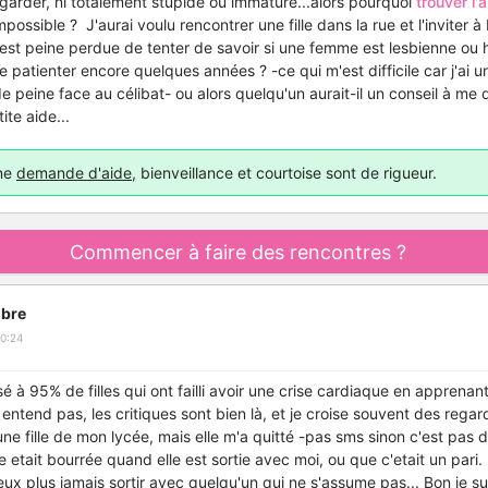
garder, ni totalement stupide ou immature...alors pourquoi
trouver l'
possible ? J'aurai voulu rencontrer une fille dans la rue et l'inviter à
c'est peine perdue de tenter de savoir si une femme est lesbienne ou hé
e patienter encore quelques années ? -ce qui m'est difficile car j'ai u
de peine face au célibat- ou alors quelqu'un aurait-il un conseil à me
ite aide...
une
demande d'aide
, bienveillance et courtoise sont de rigueur.
Commencer à faire des rencontres ?
bre
0:24
à 95% de filles qui ont failli avoir une crise cardiaque en apprenant
es entend pas, les critiques sont bien là, et je croise souvent des re
une fille de mon lycée, mais elle m'a quitté -pas sms sinon c'est pas dr
e etait bourrée quand elle est sortie avec moi, ou que c'etait un pari. 
veux plus jamais sortir avec quelqu'un qui ne s'assume pas... Bon je s