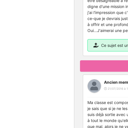
être désagréable à re
digne d'une mission im
j'ai l'impression que 
ce-que je devrais just
à offrir et une profon
Oui...J'aimerai une pet
Ce sujet est 
Ancien mem
21/07/2016 à 1
Ma classe est composé 
je sais que si je ne l
suis déjà sortie avec 
à tout le monde qu'ell
que mal, alors je ne 