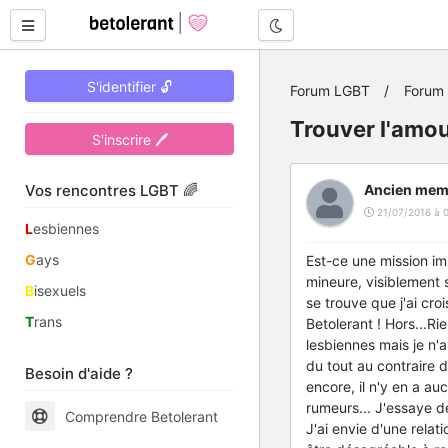
Mode nuit
S'identifier 🔓
Forum LGBT
Forum 
Trouver l'amou
S'inscrire 🖊
Vos rencontres LGBT 🌈
Ancien mem
21/07/2016 à 0
L
esbiennes
G
ays
Est-ce une mission im
mineure, visiblement 
B
isexuels
se trouve que j'ai cro
T
rans
Betolerant ! Hors...Ri
lesbiennes mais je n'a
du tout au contraire d
Besoin d'aide ?
encore, il n'y en a a
rumeurs... J'essaye d
Comprendre Betolerant
J'ai envie d'une rela