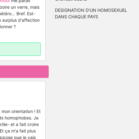
amour
me paraît
 boire un verre, mais
DESIGNATION D'UN HOMOSEXUEL
téro... Bref. Est-
DANS CHAQUE PAYS
n surplus d'affection
 donner ?
 mon orientation ! Et
gards homophobes. Je
ôle- et a fait croire
Et ça m'a fait plus
uppose que je vais