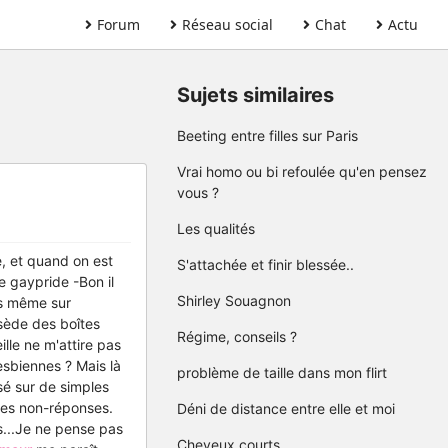
Forum
Réseau social
Chat
Actu
Sujets similaires
Beeting entre filles sur Paris
Vrai homo ou bi refoulée qu'en pensez
vous ?
Les qualités
, et quand on est
S'attachée et finir blessée..
e gaypride -Bon il
Shirley Souagnon
uis même sur
ssède des boîtes
Régime, conseils ?
ille ne m'attire pas
lesbiennes ? Mais là
problème de taille dans mon flirt
é sur de simples
des non-réponses.
Déni de distance entre elle et moi
s...Je ne pense pas
Cheveux courts