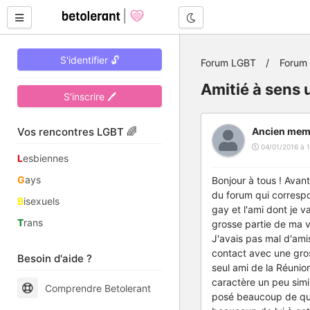
Mode nuit
S'identifier 🔓
Forum LGBT
Forum
Amitié à sens 
S'inscrire 🖊
Vos rencontres LGBT 🌈
Ancien mem
04/01/2016 à 1
L
esbiennes
G
ays
Bonjour à tous ! Avan
du forum qui correspon
B
isexuels
gay et l'ami dont je v
T
rans
grosse partie de ma v
J'avais pas mal d'amis
contact avec une gros
Besoin d'aide ?
seul ami de la Réuni
caractère un peu simil
Comprendre Betolerant
posé beaucoup de ques