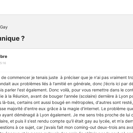
 Gay
unique ?
bre
5:16
t de commencer je tenais juste à préciser que je n'ai pas vraiment t
dait aux problèmes liés à l'amitié en générale, donc j'écris ici par d
ais parler l'est également. Donc voilà, pour vous remettre dans le con
ie à la Réunion, avant de bouger l'année (scolaire) dernière à Lyon 
 là-bas, certains ont aussi bougé en métropoles, d'autres sont resté,
se majorité d'entre eux grâce à la magie d'internet. Le problème qu
on ayant déménagé à Lyon également. Je me sens très proche de lui c
aire, et puis il s'est rendu compte qu'il était gay au lycée, et m'a de
tions à ce sujet, car j'avais fait mon coming-out deux-trois ans avan