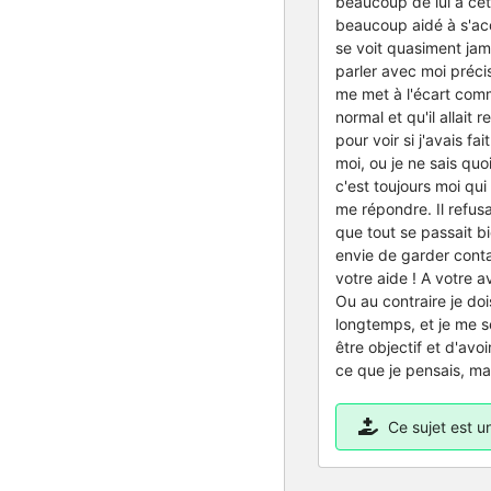
beaucoup de lui à cett
beaucoup aidé à s'acc
se voit quasiment jamai
parler avec moi préci
me met à l'écart comme
normal et qu'il allait 
pour voir si j'avais f
moi, ou je ne sais qu
c'est toujours moi qui 
me répondre. Il refusai
que tout se passait b
envie de garder conta
votre aide ! A votre a
Ou au contraire je dois
longtemps, et je me s
être objectif et d'avo
ce que je pensais, mai
Ce sujet est 