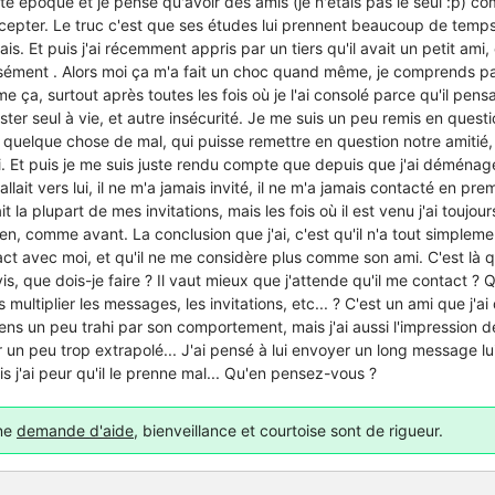
e époque et je pense qu'avoir des amis (je n'étais pas le seul :p) co
epter. Le truc c'est que ses études lui prennent beaucoup de temps,
s. Et puis j'ai récemment appris par un tiers qu'il avait un petit ami, e
sément . Alors moi ça m'a fait un choc quand même, je comprends pas
 ça, surtout après toutes les fois où je l'ai consolé parce qu'il pensai
rester seul à vie, et autre insécurité. Je me suis un peu remis en questi
ait quelque chose de mal, qui puisse remettre en question notre amitié
oi. Et puis je me suis juste rendu compte que depuis que j'ai déména
allait vers lui, il ne m'a jamais invité, il ne m'a jamais contacté en premi
t la plupart de mes invitations, mais les fois où il est venu j'ai toujou
ien, comme avant. La conclusion que j'ai, c'est qu'il n'a tout simplem
ct avec moi, et qu'il ne me considère plus comme son ami. C'est là q
vis, que dois-je faire ? Il vaut mieux que j'attende qu'il me contact ? 
 multiplier les messages, les invitations, etc... ? C'est un ami que j'ai
ens un peu trahi par son comportement, mais j'ai aussi l'impression 
ir un peu trop extrapolé... J'ai pensé à lui envoyer un long message l
s j'ai peur qu'il le prenne mal... Qu'en pensez-vous ?
une
demande d'aide
, bienveillance et courtoise sont de rigueur.