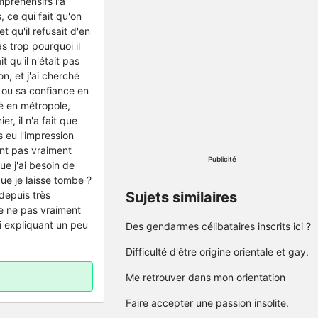
mpréhensifs l'a
 ce qui fait qu'on
t qu'il refusait d'en
 trop pourquoi il
t qu'il n'était pas
on, et j'ai cherché
, ou sa confiance en
gé en métropole,
er, il n'a fait que
rs eu l'impression
ent pas vraiment
Publicité
ue j'ai besoin de
Que je laisse tombe ?
 depuis très
Sujets similaires
de ne pas vraiment
ui expliquant un peu
Des gendarmes célibataires inscrits ici ?
Difficulté d'être origine orientale et gay.
Me retrouver dans mon orientation
Faire accepter une passion insolite.