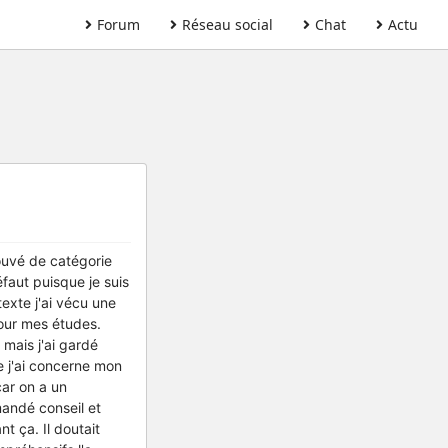
Forum
Réseau social
Chat
Actu
rouvé de catégorie
éfaut puisque je suis
texte j'ai vécu une
pour mes études.
 mais j'ai gardé
e j'ai concerne mon
ar on a un
mandé conseil et
t ça. Il doutait