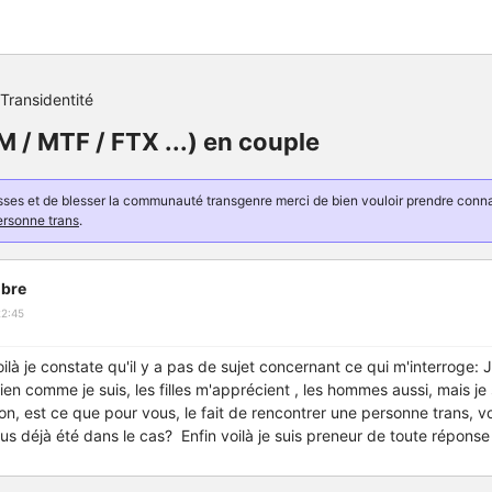
Transidentité
M / MTF / FTX ...) en couple
resses et de blesser la communauté transgenre merci de bien vouloir prendre con
ersonne trans
.
bre
22:45
Voilà je constate qu'il y a pas de sujet concernant ce qui m'interroge: 
bien comme je suis, les filles m'apprécient , les hommes aussi, mais je 
on, est ce que pour vous, le fait de rencontrer une personne trans, v
s déjà été dans le cas? Enfin voilà je suis preneur de toute réponse