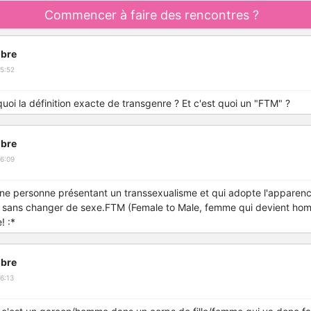
Commencer à faire des rencontres ?
bre
5:52
 quoi la définition exacte de transgenre ? Et c'est quoi un "FTM" ?
bre
6:09
une personne présentant un transsexualisme et qui adopte l'apparenc
is sans changer de sexe.FTM (Female to Male, femme qui devient h
e! :*
bre
6:13