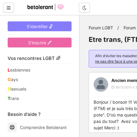
Mode nuit
S'identifier 🔓
Forum LGBT
Forum 
Etre trans, (FT
S'inscrire 🖊
Afin d'éviter les malad
Vos rencontres LGBT 🌈
ne pas dire face à une p
L
esbiennes
G
ays
Ancien mem
30/12/2015 à 
B
isexuels
T
rans
Bonjour / bonsoir !!! 
(FTM) et je suis trés 
Besoin d'aide ?
pote". D'où ma questi
pas du tout? Avez vou
Comprendre Betolerant
sujet Merci :)