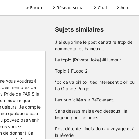
Forum
Réseau social
Chat
Actu
Sujets similaires
J'ai supprimé le post car attire trop de
commentaires haineux...
Le topic [Private Joke] #Humour
Topic à FLood 2
mme vous voudrez)!
"cc ca va bi1 toi, t'es intéresent olol" ou
ent des membres de
La Grande Purge.
ay Pride de PARIS le
Les publicités sur BeTolerant.
 un pique nique
lusieurs. Je compte
Sans dessus mais avec dessous : la
 faire quelque chose
lingerie pour hommes...
 ou pouvez pas venir
vous voulez
Post détente : incitation au voyage et à
oin de donner ! Ca
la rêverie