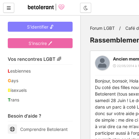
Mode nuit
S'identifier 🔓
Forum LGBT
Café 
Rassemblement
S'inscrire 🖊
Vos rencontres LGBT 🌈
Ancien mem
22/05/2014 à 
L
esbiennes
G
ays
Bonjour, bonsoir, Hol
Du coté des filles no
B
isexuels
Betolerent (tous sexe
T
rans
samedi 28 Juin ! Le 
dans un parc à coté 
donc sur votre aide po
Besoin d'aide ?
de simple : me dire c
à vrai dire ca ne m'av
Comprendre Betolerant
participer aussi à l'or