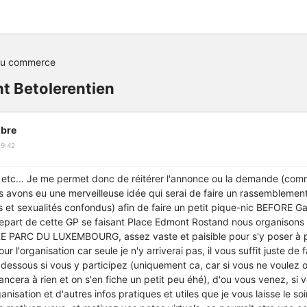
du commerce
 Betolerentien
bre
19:42
a etc... Je me permet donc de réitérer l'annonce ou la demande (co
us avons eu une merveilleuse idée qui serai de faire un rassemblem
s et sexualités confondus) afin de faire un petit pique-nic BEFORE G
depart de cette GP se faisant Place Edmont Rostand nous organisons
LE PARC DU LUXEMBOURG, assez vaste et paisible pour s'y poser à p
ur l'organisation car seule je n'y arriverai pas, il vous suffit juste de
i dessous si vous y participez (uniquement ca, car si vous ne voulez
ancera à rien et on s'en fiche un petit peu éhé), d'ou vous venez, si 
ganisation et d'autres infos pratiques et utiles que je vous laisse le s