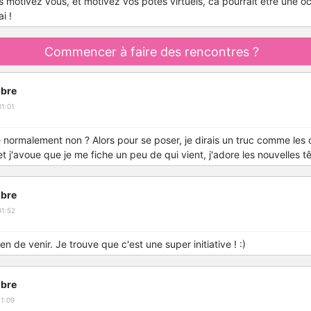
rs motivez vous, et motivez vos potes virtuels, ca pourrait etre une o
i !
Commencer à faire des rencontres ?
bre
1:01
le normalement non ? Alors pour se poser, je dirais un truc comme les 
et j'avoue que je me fiche un peu de qui vient, j'adore les nouvelles t
bre
01:52
en de venir. Je trouve que c'est une super initiative ! :)
bre
1:09