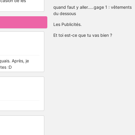
ccasion de les
quand faut y aller.....gage 1 : vêtements
du dessous
Les Publicités.
Et toi est-ce que tu vas bien ?
quais. Après, je
êtes :D