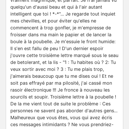
vraiment magnifique, et parfait. Je n'ai jamais vu
quelqu'un d'aussi beau et qui à l'air autant
intelligent que toi ! *-*"... Je regarde tout inquiet
mes chevilles, et pour éviter qu'elles ne
commencent à trop gonfler, je m'empresse de
froisser dans ma main le papier et de lancer la
boule à la poubelle. Je m'essuie le front humide:
Il s'en est fallu de peu ! D'un dernier espoir
j'ouvre cette troisième lettre marqué sous le seau
de betolerant, et la lis - "1 : Tu habites où ? 2: Tu
veux sortir avec moi ? 3 : Tu me plais trop,
j'aimerais beaucoup que tu me dises oui ! Et ne
soit pas effrayé par ma pilosité, j'ai cassé mon
rasoir électronique !!! Je fronce à nouveau les
sourcils et soupir. Troisième lettre à la poubelle !
De la me vient tout de suite le problème : Ces
personnes ne savent pas aborder d'autres gens...
Malheureux que vous êtes, vous qui avez écris
ces messages intimidants ? Ne vous prendriez-