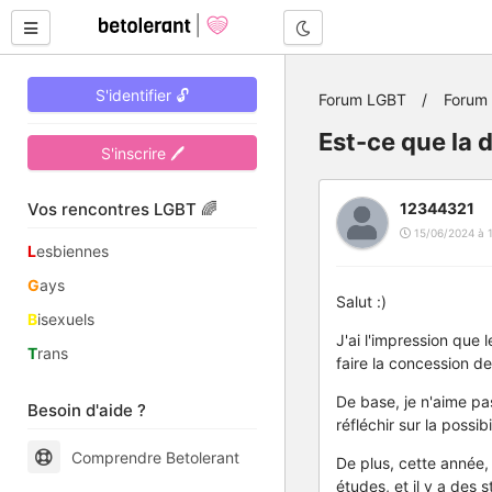
Mode nuit
S'identifier 🔓
Forum LGBT
Forum 
Est-ce que la 
S'inscrire 🖊
Vos rencontres LGBT 🌈
12344321
15/06/2024 à 
L
esbiennes
G
ays
Salut :)
B
isexuels
J'ai l'impression que 
T
rans
faire la concession d
De base, je n'aime pas
Besoin d'aide ?
réfléchir sur la possibi
Comprendre Betolerant
De plus, cette année, 
études, et il y a des