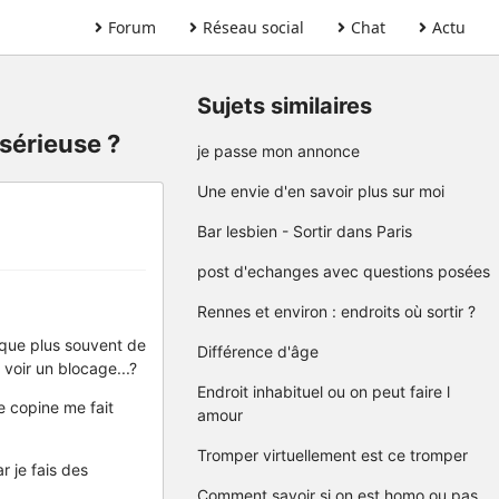
Forum
Réseau social
Chat
Actu
Sujets similaires
 sérieuse ?
je passe mon annonce
Une envie d'en savoir plus sur moi
Bar lesbien - Sortir dans Paris
post d'echanges avec questions posées
Rennes et environ : endroits où sortir ?
lique plus souvent de
Différence d'âge
voir un blocage...?
Endroit inhabituel ou on peut faire l
e copine me fait
amour
Tromper virtuellement est ce tromper
r je fais des
Comment savoir si on est homo ou pas