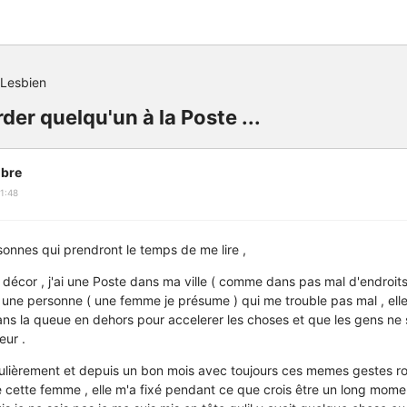
Lesbien
r quelqu'un à la Poste ...
bre
1:48
sonnes qui prendront le temps de me lire ,
le décor , j'ai une Poste dans ma ville ( comme dans pas mal d'endroits
une personne ( une femme je présume ) qui me trouble pas mal , elle tr
ns la queue en dehors pour accelerer les choses et que les gens ne 
eur .
gulièrement et depuis un bon mois avec toujours ces memes gestes rou
 de cette femme , elle m'a fixé pendant ce que crois être un long mome