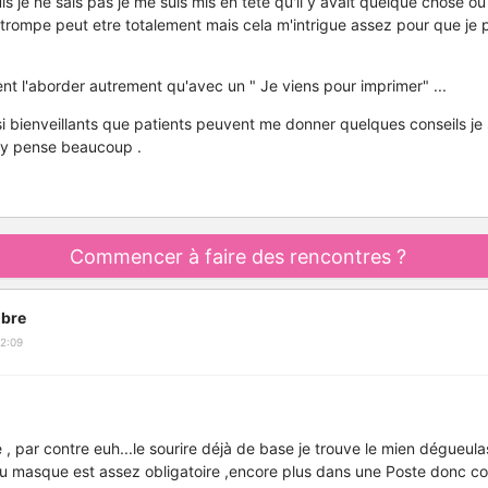
uis je ne sais pas je me suis mis en tête qu'il y avait quelque chose 
me trompe peut etre totalement mais cela m'intrigue assez pour que j
t l'aborder autrement qu'avec un " Je viens pour imprimer" ...
si bienveillants que patients peuvent me donner quelques conseils je
'y pense beaucoup .
Commencer à faire des rencontres ?
bre
2:09
, par contre euh...le sourire déjà de base je trouve le mien dégueulas
du masque est assez obligatoire ,encore plus dans une Poste donc co