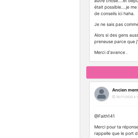
autre chose....et dep
était possible....je 
de conseils ici haha.
Je ne sais pas commen
Alors si des gens aus
preneuse parce que j
Merci d'avance .
Ancien mem
30/11/2020 à 1
@Faith141
Merci pour ta réponse 
rappelle que le port 