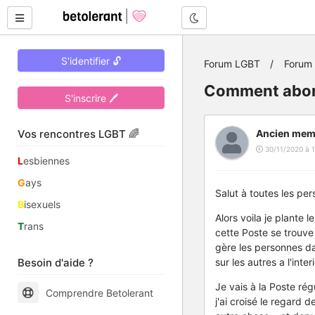
Mode nuit
S'identifier 🔓
Forum LGBT
Forum 
Comment aborde
S'inscrire 🖊
Vos rencontres LGBT 🌈
Ancien mem
30/11/2020 à 1
L
esbiennes
G
ays
Salut à toutes les per
B
isexuels
Alors voila je plante 
T
rans
cette Poste se trouve 
gère les personnes da
Besoin d'aide ?
sur les autres a l'interi
Je vais à la Poste ré
Comprendre Betolerant
j'ai croisé le regard