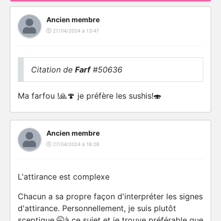
Ancien membre
27/04/2024 à 13:47
Citation de
Farf
#50636
Ma farfou !🙏🍄 je préfère les sushis!🍣
Ancien membre
27/04/2024 à 16:28
L'attirance est complexe
Chacun a sa propre façon d'interpréter les signes
d'attirance. Personnellement, je suis plutôt
sceptique 🤭à ce sujet et je trouve préférable que