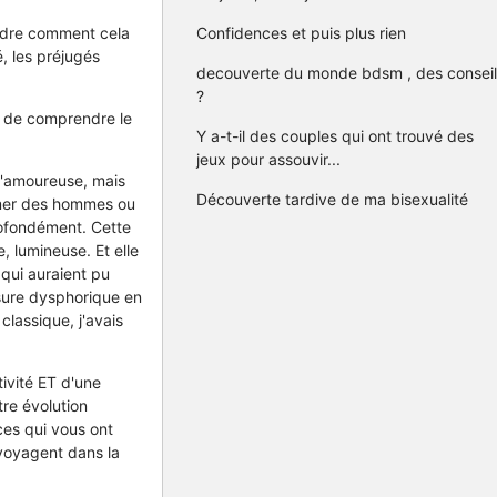
ndre comment cela
Confidences et puis plus rien
é, les préjugés
decouverte du monde bdsm , des conseil
?
er de comprendre le
Y a-t-il des couples qui ont trouvé des
jeux pour assouvir...
qu'amoureuse, mais
Découverte tardive de ma bisexualité
aimer des hommes ou
rofondément. Cette
, lumineuse. Et elle
qui auraient pu
ssure dysphorique en
classique, j'avais
tivité ET d'une
tre évolution
ces qui vous ont
 voyagent dans la