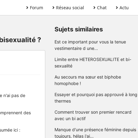
Forum
Réseau social
Chat
Actu
Sujets similaires
bisexualité ?
Est ce important pour vous la tenue
vestimentaire d une...
Limite entre HETEROSEXUALITE et bi-
sexualité
Au secours ma sœur est biphobe
homophobe !
Essayer et pourquoi pas approuvé à long
e n'ai pas de
thermes
Comment trouver son premier rencard
 comprennent des
avec un bi actif
Manque d'une présence féminine depuis
sumée ici :
toujours, hélas j'ai...