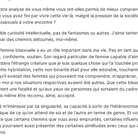
votre analyse de vous même vous ont-elles permis de mieux compre
ous avez fini par vivre cette vie-là, malgré la pression de la sociét
osexuels à votre encontre ?
itable curiosité intellectuelle, pas de fantasmes ou autres. J'aime tent
 par des chemins détournés, moi-même.
e femme bisexuelle a eu un rôle important dans ma vie. Pas en tant 
e, confidente, soutien. Son regard particulier de femme capable d'
dans l'étrange créature que je suis quelque chose qui l'a touchée p
te hybridation, cette non-binarité était pour elle adorable, touchante
u'il existait des femmes qui pouvaient me comprendre, m'apprécier, 
oi si nos situations respectives avaient été autres. Que cette ble
ment une fatalité et qu'aux yeux de personnes qui sortaient du cadre 
ais même être reconnu, aimé, accepté.
d m'intéresse par sa singularité, sa capacité à sortir de l'hétéronorma
ique de ce qu'on attend de soi et de l'autre en terme de genre. Et vo
ce que certains chemins que vous avez empruntés, certaines influen
 pourraient aussi présenter des certaines similitudes avec ceux qui
oi.