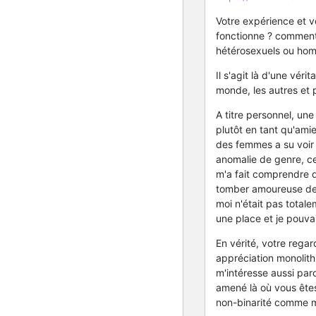
Votre expérience et 
fonctionne ? comment v
hétérosexuels ou hom
Il s'agit là d'une vér
monde, les autres et
A titre personnel, un
plutôt en tant qu'ami
des femmes a su voir 
anomalie de genre, cet
m'a fait comprendre q
tomber amoureuse de m
moi n'était pas totale
une place et je pouv
En vérité, votre regar
appréciation monolith
m'intéresse aussi par
amené là où vous êtes
non-binarité comme m