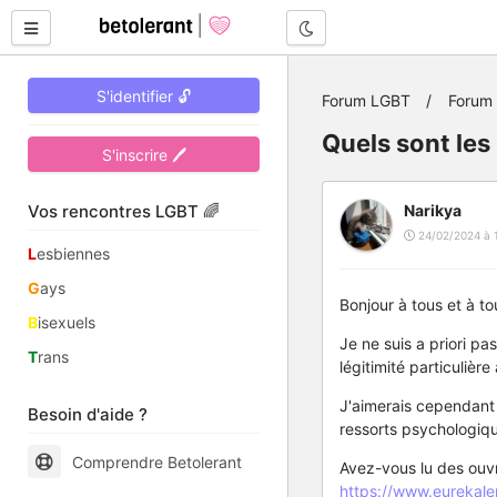
Mode nuit
S'identifier 🔓
Forum LGBT
Forum 
Quels sont les
S'inscrire 🖊
Vos rencontres LGBT 🌈
Narikya
24/02/2024 à 
L
esbiennes
G
ays
Bonjour à tous et à to
B
isexuels
Je ne suis a priori pa
T
rans
légitimité particulière 
J'aimerais cependant i
Besoin d'aide ?
ressorts psychologique
Comprendre Betolerant
Avez-vous lu des ouvr
https://www.eurekale