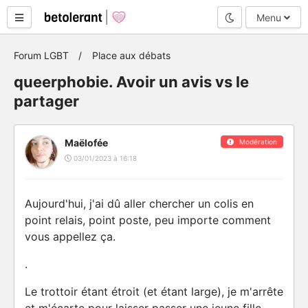
Mode nuit
Menu
Forum LGBT
Place aux débats
queerphobie. Avoir un avis vs le
partager
Maëlofée
Modération
03/01/2023 à 16:18
Aujourd'hui, j'ai dû aller chercher un colis en
point relais, point poste, peu importe comment
vous appellez ça.
.
Le trottoir étant étroit (et étant large), je m'arrête