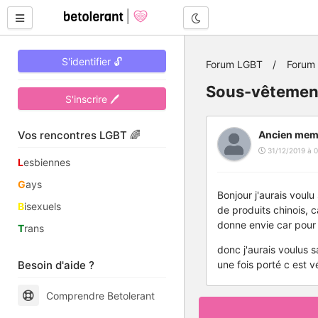
Mode nuit
S'identifier 🔓
Forum LGBT
Forum
Sous-vêtements
S'inscrire 🖊
Vos rencontres LGBT 🌈
Ancien mem
31/12/2019 à 0
L
esbiennes
G
ays
Bonjour j'aurais voul
B
isexuels
de produits chinois, 
donne envie car pour
T
rans
donc j'aurais voulus s
Besoin d'aide ?
une fois porté c est 
Comprendre Betolerant