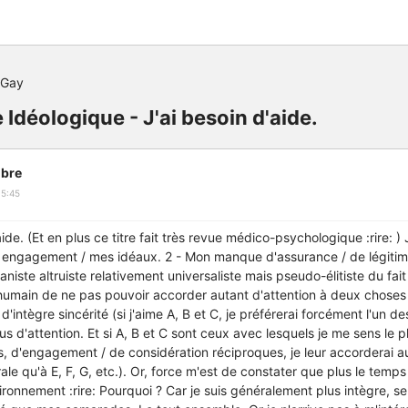
 Gay
 Idéologique - J'ai besoin d'aide.
bre
15:45
'aide. (Et en plus ce titre fait très revue médico-psychologique :rire: 
 engagement / mes idéaux. 2 - Mon manque d'assurance / de légitimit
aniste altruiste relativement universaliste mais pseudo-élitiste du fait 
 humain de ne pas pouvoir accorder autant d'attention à deux chose
'intègre sincérité (si j'aime A, B et C, je préférerai forcément l'un de
us d'attention. Et si A, B et C sont ceux avec lesquels je me sens le p
tés, d'engagement / de considération réciproques, je leur accorderai
ale qu'à E, F, G, etc.). Or, force m'est de constater que plus le temps
ronnement :rire: Pourquoi ? Car je suis généralement plus intègre, sen