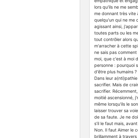
empathique et engagé
lors qu'ils ne me sem
me donnant très vite 
quelqu'un qui ne me 
agissant ainsi, j'app
toutes parts ou les me
tout contrôler alors q
m'arracher à cette spi
ne sais pas comment f
moi, que c'est à moi 
personne : pourquoi 
d'être plus humains ?
Dans leur a(nti)pathi
sacrifier. Mais de cra
sacrifier. Récemment,
moitié ascensionné, j
même lorsqu'ils le son
laisser trouver sa voi
de sa faute. Je ne do
s'il le faut mais, avan
Non. Il faut Aimer le c
brillamment à travers l