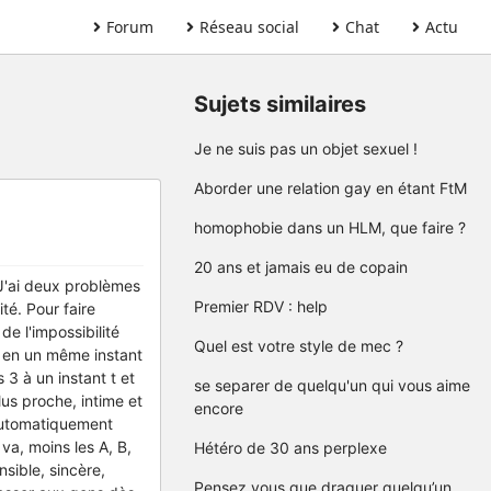
Forum
Réseau social
Chat
Actu
Sujets similaires
Je ne suis pas un objet sexuel !
Aborder une relation gay en étant FtM
homophobie dans un HLM, que faire ?
20 ans et jamais eu de copain
) J'ai deux problèmes
Premier RDV : help
é. Pour faire
de l'impossibilité
Quel est votre style de mec ?
s en un même instant
s 3 à un instant t et
se separer de quelqu'un qui vous aime
lus proche, intime et
encore
 automatiquement
 va, moins les A, B,
Hétéro de 30 ans perplexe
sible, sincère,
Pensez vous que draguer quelqu’un