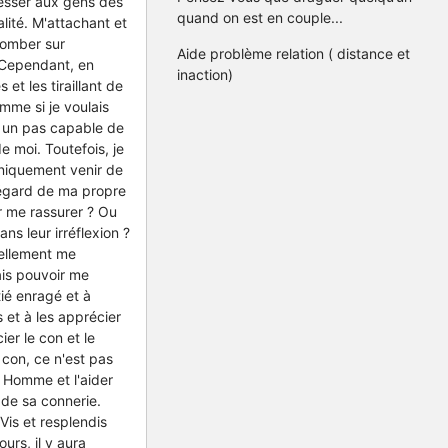
esser aux gens dès
quand on est en couple...
lité. M'attachant et
tomber sur
Aide problème relation ( distance et
 Cependant, en
inaction)
t les tiraillant de
mme si je voulais
 ; un pas capable de
e moi. Toutefois, je
uniquement venir de
l'égard de ma propre
r me rassurer ? Ou
ns leur irréflexion ?
éellement me
yais pouvoir me
tié enragé et à
 et à les apprécier
er le con et le
 con, ce n'est pas
 Homme et l'aider
it de sa connerie.
 Vis et resplendis
urs, il y aura