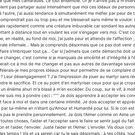
 que mes camarades. Le tout ensemble. Or je n'arrive pas à m'intér
blent pas partager aussi intensément que moi ces idéaux de personna
à l'autre, j'ai aussi tendance à simultanément me méfier par peur de 
comprendrait pas ou trop peu et me blesserait sans même le vouloir.
arais rapidement comme une créature imbuvable car sondant les autres e
ttant à distance tout en voulant les voir s'engager vers moi. C'est co
ue, en réalité, au fond de moi, j'ai juste peur et attends de l'affection
rale infernale... Mais je comprends désormais que ce pas doit venir d
aire s'imbriquer tout ça... Car si j'admets que cette démarche doit 
de changer, c'est comme si je manquais de sincérité et d'intégrité à 
serait-ce à moi de me changer et pas aux autres de davantage savoi
 Nierais-je mes propres idéaux pour leur permettre de se complaire da
e ? Leur désengagement ? J'ai l'impression de jouer au martyr sans r
indre le sacrifice. Et ce au point d'en martyriser ceux pour qui je cro
 un énième ahuri m'a blasé à m'en excéder. Du coup, sur le vif, à moi
'me suis mis à pondre ceci : """ Je dois apprendre à accepter les cons
t face à moi et dans une certaine intimité. Je dois accepter et appréci
e par lui-même en n'étant qu'Amour et Humanité pour lui. Si le con est
is pas le prendre personnellement. Je dois l'Aimer comme on Aime un
t toutes choses, l'aider et l'accepter sans le faire se sentir jugé du fa
on et l'aider, l'envoler. Juste l'aider et l'Aimer. L'envoler. Vis doux con.
es temps ! Vis et va serein car tu le sais désormais : à tes côtés, toujo