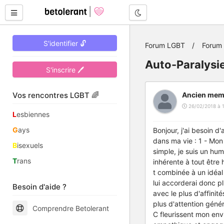
Mode nuit
S'identifier 🔓
Forum LGBT
Forum
Auto-Paralysie
S'inscrire 🖊
Vos rencontres LGBT 🌈
Ancien mem
26/02/2018 à 
L
esbiennes
G
ays
Bonjour, j'ai besoin d
dans ma vie : 1 - Mon
B
isexuels
simple, je suis un hum
T
rans
inhérente à tout être
t combinée à un idéal d
lui accorderai donc pl
Besoin d'aide ?
avec le plus d'affini
plus d'attention génér
Comprendre Betolerant
C fleurissent mon envi