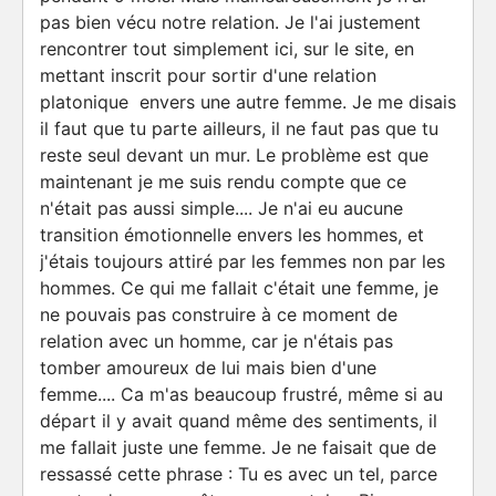
pas bien vécu notre relation. Je l'ai justement
rencontrer tout simplement ici, sur le site, en
mettant inscrit pour sortir d'une relation
platonique envers une autre femme. Je me disais
il faut que tu parte ailleurs, il ne faut pas que tu
reste seul devant un mur. Le problème est que
maintenant je me suis rendu compte que ce
n'était pas aussi simple.... Je n'ai eu aucune
transition émotionnelle envers les hommes, et
j'étais toujours attiré par les femmes non par les
hommes. Ce qui me fallait c'était une femme, je
ne pouvais pas construire à ce moment de
relation avec un homme, car je n'étais pas
tomber amoureux de lui mais bien d'une
femme.... Ca m'as beaucoup frustré, même si au
départ il y avait quand même des sentiments, il
me fallait juste une femme. Je ne faisait que de
ressassé cette phrase : Tu es avec un tel, parce