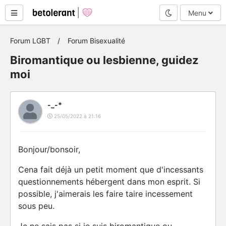
Mode nuit
Menu
Forum LGBT
Forum Bisexualité
Biromantique ou lesbienne, guidez
moi
-_-*
25/05/2022 à 21:16
Bonjour/bonsoir,
Cena fait déjà un petit moment que d'incessants
questionnements hébergent dans mon esprit. Si
possible, j'aimerais les faire taire incessement
sous peu.