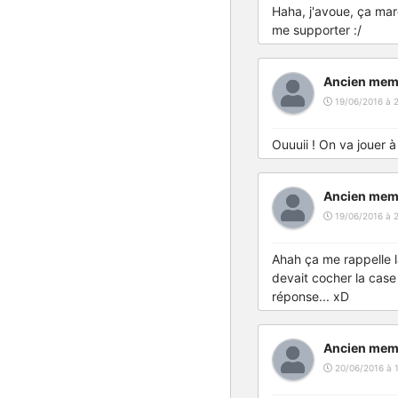
Haha, j'avoue, ça mar
me supporter :/
Ancien mem
19/06/2016 à 2
Ouuuii ! On va jouer 
Ancien mem
19/06/2016 à 
Ahah ça me rappelle la
devait cocher la case 
réponse... xD
Ancien mem
20/06/2016 à 