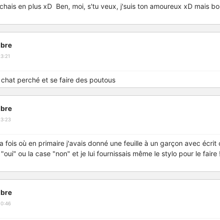
chais en plus xD Ben, moi, s'tu veux, j'suis ton amoureux xD mais 
bre
3:21
à chat perché et se faire des poutous
bre
23:23
 fois où en primaire j'avais donné une feuille à un garçon avec écrit c
"oui" ou la case "non" et je lui fournissais même le stylo pour le faire
bre
10:46