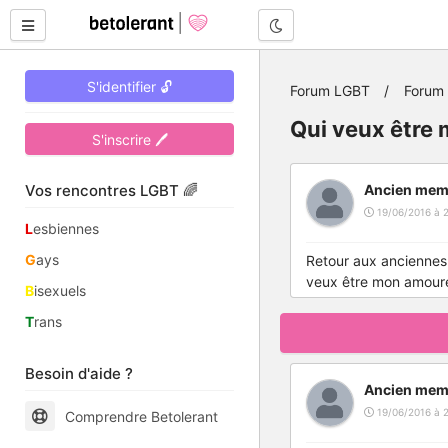
Mode nuit
S'identifier 🔓
Forum LGBT
Forum
Qui veux être
S'inscrire 🖊
Vos rencontres LGBT 🌈
Ancien mem
19/06/2016 à 
L
esbiennes
G
ays
Retour aux anciennes 
veux être mon amour
B
isexuels
T
rans
Besoin d'aide ?
Ancien mem
19/06/2016 à 
Comprendre Betolerant