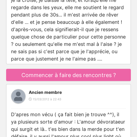
je la croise, je baisse la tête, et lorsqu'elle me
regarde dans les yeux, elle me soutient le regard
pendant plus de 30s... il m'est arrivée de rêver
d'elle ... et je pense beaucoup à elle également !
d'après-vous, cela signifierait-il que je ressens
quelque chose de particulier pour cette personne
? ou seulement qu'elle me m'est mal à l'aise ? je
ne sais pas si c'est parce que je l'apprécie, ou
parce que justement je ne l'aime pas ....
Commencer à faire des rencontres ?
Ancien membre
15/03/2012 à 22:43
D'apres mon vécu ( ça fait bien je trouve ^^), il
ya plusieurs sorte d'amour : L'amour dévorataeur
qui surgit et là.. t'es bien dans la merde pour t'en
défaire, il y aussi l'amour plus cool plus light où