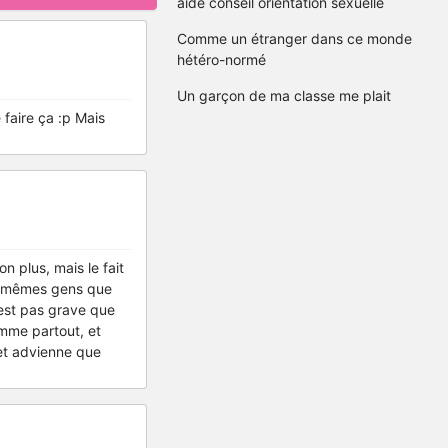
aide conseil orientation sexuelle
Comme un étranger dans ce monde
hétéro-normé
Un garçon de ma classe me plait
e faire ça :p Mais
n plus, mais le fait
es mêmes gens que
'est pas grave que
omme partout, et
 et advienne que