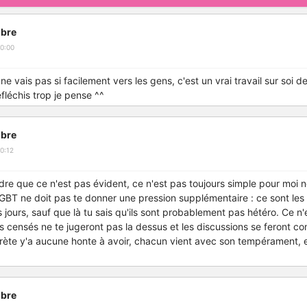
bre
0:00
ne vais pas si facilement vers les gens, c'est un vrai travail sur soi d
éfléchis trop je pense ^^
bre
0:12
re que ce n'est pas évident, ce n'est pas toujours simple pour moi no
 LGBT ne doit pas te donner une pression supplémentaire : ce sont l
s jours, sauf que là tu sais qu'ils sont probablement pas hétéro. Ce n
ens censés ne te jugeront pas la dessus et les discussions se feront c
crète y'a aucune honte à avoir, chacun vient avec son tempérament,
bre