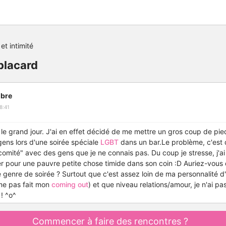
et intimité
placard
bre
8:41
 le grand jour. J'ai en effet décidé de me mettre un gros coup de pie
gens lors d'une soirée spéciale
LGBT
dans un bar.Le problème, c'est q
 comité" avec des gens que je ne connais pas. Du coup je stresse, j'ai
r pour une pauvre petite chose timide dans son coin :D Auriez-vous 
e genre de soirée ? Surtout que c'est assez loin de ma personnalité d
me pas fait mon
coming out
) et que niveau relations/amour, je n'ai p
! ^o^
Commencer à faire des rencontres ?