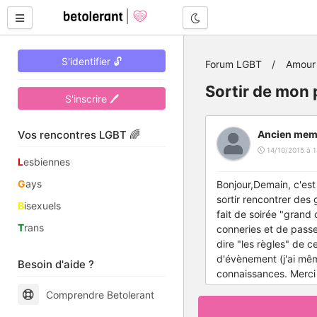
Mode nuit
S'identifier 🔓
Forum LGBT
Amour 
Sortir de mon 
S'inscrire 🖊
Vos rencontres LGBT 🌈
Ancien mem
14/10/2015 à 1
L
esbiennes
G
ays
Bonjour,Demain, c'est
sortir rencontrer des 
B
isexuels
fait de soirée "grand
T
rans
conneries et de passe
dire "les règles" de c
d'évènement (j'ai mê
Besoin d'aide ?
connaissances. Merci 
Comprendre Betolerant