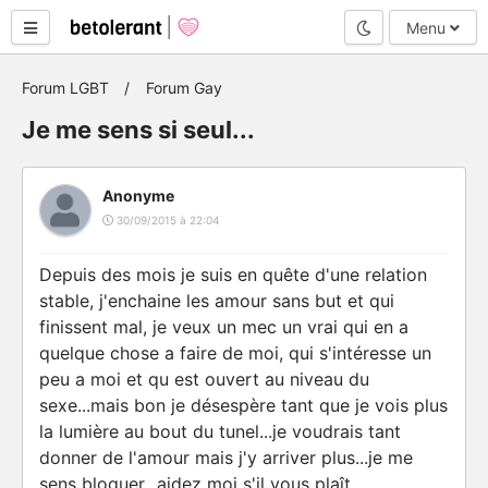
Mode nuit
Menu
Forum LGBT
Forum Gay
Je me sens si seul...
Anonyme
30/09/2015 à 22:04
Depuis des mois je suis en quête d'une relation
stable, j'enchaine les amour sans but et qui
finissent mal, je veux un mec un vrai qui en a
quelque chose a faire de moi, qui s'intéresse un
peu a moi et qu est ouvert au niveau du
sexe...mais bon je désespère tant que je vois plus
la lumière au bout du tunel...je voudrais tant
donner de l'amour mais j'y arriver plus...je me
sens bloquer...aidez moi s'il vous plaît.