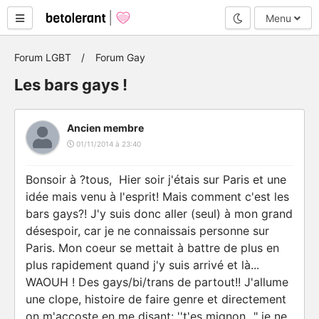
Mode nuit
Menu
Forum LGBT
Forum Gay
Les bars gays !
Ancien membre
01/11/2014 à 23:40
Bonsoir à ?tous, Hier soir j'étais sur Paris et une
idée mais venu à l'esprit! Mais comment c'est les
bars gays?! J'y suis donc aller (seul) à mon grand
désespoir, car je ne connaissais personne sur
Paris. Mon coeur se mettait à battre de plus en
plus rapidement quand j'y suis arrivé et là...
WAOUH ! Des gays/bi/trans de partout!! J'allume
une clope, histoire de faire genre et directement
on m'accoste en me disant: ''t'es mignon..." je ne