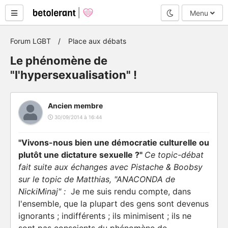
Mode nuit
Menu
Forum LGBT
Place aux débats
Le phénomène de
"l'hypersexualisation" !
Ancien membre
30/09/2014 à 16:44
"Vivons-nous bien une démocratie culturelle ou
plutôt une dictature sexuelle ?"
Ce topic-débat
fait suite aux échanges avec Pistache & Boobsy
sur le topic de Matthias, "ANACONDA de
NickiMinaj" :
Je me suis rendu compte, dans
l'ensemble, que la plupart des gens sont devenus
ignorants ; indifférents ; ils minimisent ; ils ne