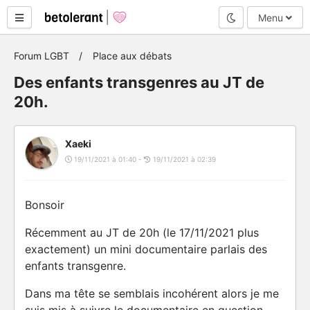
Mode nuit
Menu
Forum LGBT
Place aux débats
Des enfants transgenres au JT de
20h.
Xaeki
19/11/2021 à 01:40 -
19/11/2021 à 02:39
Bonsoir
Récemment au JT de 20h (le 17/11/2021 plus
exactement) un mini documentaire parlais des
enfants transgenre.
Dans ma tête se semblais incohérent alors je me