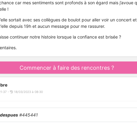
 chance car mes sentiments sont profonds à son égard mais j’avoue qu
lle !
u’elle sortait avec ses collègues de boulot pour aller voir un concert et 
d’elle depuis 19h et aucun message pour me rassurer.
sse continuer notre histoire lorsque la confiance est brisée ?
ntaires.
Commencer à faire des rencontres ?
bre
21:37 -
18/03/2023 à 08:30
sdespues
#445441