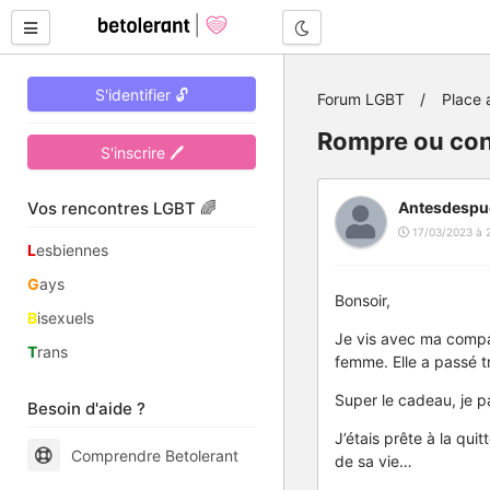
Mode nuit
S'identifier 🔓
Forum LGBT
Place 
Rompre ou con
S'inscrire 🖊
Vos rencontres LGBT 🌈
Antesdespu
17/03/2023 à 
L
esbiennes
G
ays
Bonsoir,
B
isexuels
Je vis avec ma compa
T
rans
femme. Elle a passé tr
Super le cadeau, je p
Besoin d'aide ?
J’étais prête à la quit
Comprendre Betolerant
de sa vie…