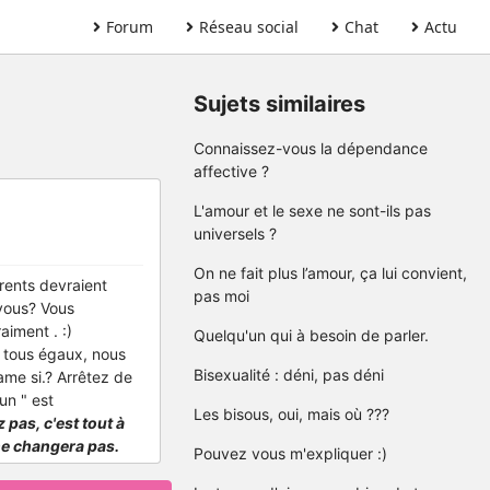
Forum
Réseau social
Chat
Actu
Sujets similaires
Connaissez-vous la dépendance
affective ?
L'amour et le sexe ne sont-ils pas
universels ?
On ne fait plus l’amour, ça lui convient,
rents devraient
pas moi
vous?
Vous
aiment . :)
Quelqu'un qui à besoin de parler.
 tous égaux, nous
Bisexualité : déni, pas déni
ame si.?
Arrêtez de
un " est
Les bisous, oui, mais où ???
 pas, c'est tout à
ne changera pas.
Pouvez vous m'expliquer :)