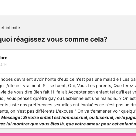
et intimité
rquoi réagissez vous comme cela?
bre
22:14
hobes devraient avoir honte d'eux
ce n'est pas une maladie !
Les pa
 qu'il/elle est vraiment,
S'il se tuent,
Oui, Vous Les parents,
Que ferez 
nvie de vous dire
Bien fait ! Il fallait
Accepter son enfant tel qu'il est vr
oi,
Vous pensez qu'être gay ou Lesbienne est une maladie...?
On est
ents
juste nos préférences sexuelles ont évoluées
ce n'est pas un dr
rents, on n'est pas différents
L'excuse " On va t'emmener voir quelqu'
.
Message : Si votre enfant est homosexuel, ou bisexuel, ne le jugez
vez lui montrer que vous êtes là, que votre amour pour cet enfant 