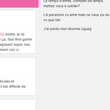
Le temps d'aimer, combien de temps
mettez vous à oublier?
LA personne vs aime mais ne veux ps de
vs que fair
J'ai perdu mon énorme zgueg
bie
existe, je ne
 ça, faut être gamin
agissent super mal,
ement con :o
icules et
est difficile de