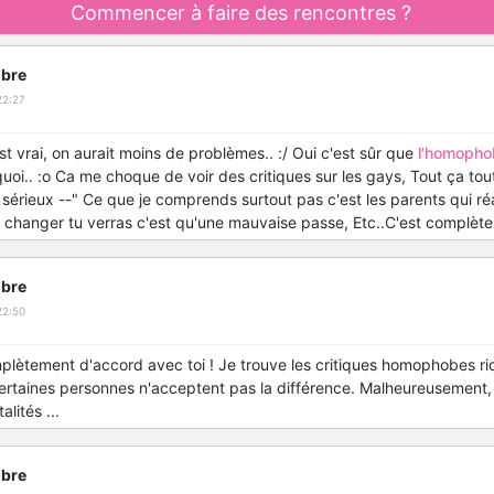
Commencer à faire des rencontres ?
bre
22:27
st vrai, on aurait moins de problèmes.. :/ Oui c'est sûr que
l'homopho
i.. :o Ca me choque de voir des critiques sur les gays, Tout ça tout
 sérieux --" Ce que je comprends surtout pas c'est les parents qui ré
vas changer tu verras c'est qu'une mauvaise passe, Etc..C'est complèt
bre
22:50
plètement d'accord avec toi ! Je trouve les critiques homophobes rid
rtaines personnes n'acceptent pas la différence. Malheureusement, il 
lités ...
bre