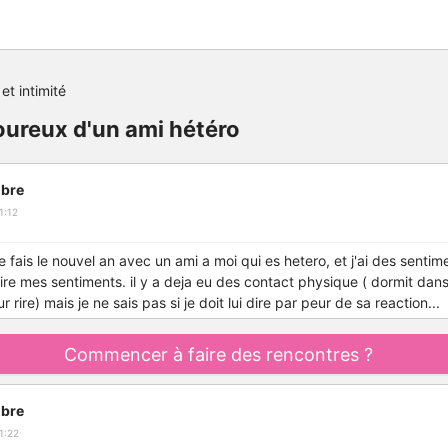
et intimité
oureux d'un ami hétéro
bre
1:12
je fais le nouvel an avec un ami a moi qui es hetero, et j'ai des sentime
dire mes sentiments. il y a deja eu des contact physique ( dormit dans
 rire) mais je ne sais pas si je doit lui dire par peur de sa reaction...
Commencer à faire des rencontres ?
bre
1:22