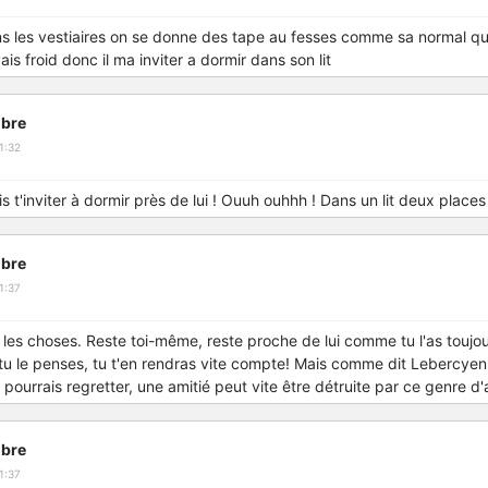
s les vestiaires on se donne des tape au fesses comme sa normal quoi
ais froid donc il ma inviter a dormir dans son lit
bre
1:32
ais t'inviter à dormir près de lui ! Ouuh ouhhh ! Dans un lit deux place
bre
1:37
 les choses. Reste toi-même, reste proche de lui comme tu l'as toujours
u le penses, tu t'en rendras vite compte! Mais comme dit Lebercyen,
ourrais regretter, une amitié peut vite être détruite par ce genre d'a
bre
1:37