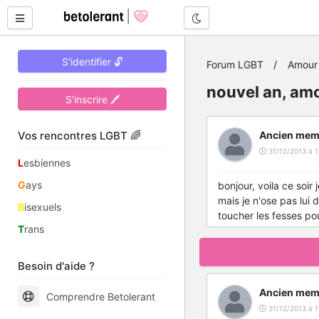
Mode nuit
S'identifier 🔓
Forum LGBT
Amour 
nouvel an, am
S'inscrire 🖊
Vos rencontres LGBT 🌈
Ancien mem
31/12/2013 à 1
L
esbiennes
G
ays
bonjour, voila ce soir 
mais je n'ose pas lui 
B
isexuels
toucher les fesses pour
T
rans
Besoin d'aide ?
Ancien mem
Comprendre Betolerant
31/12/2013 à 1