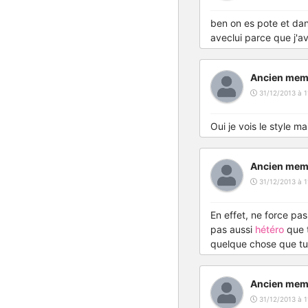
ben on es pote et dan
aveclui parce que j'av
Ancien mem
31/12/2013 à 1
Oui je vois le style m
Ancien mem
31/12/2013 à 1
En effet, ne force pas
pas aussi
hétéro
que t
quelque chose que tu p
Ancien mem
31/12/2013 à 1