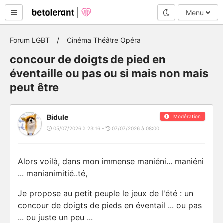
Mode nuit
Menu
Forum LGBT
Cinéma Théâtre Opéra
concour de doigts de pied en
éventaille ou pas ou si mais non mais
peut être
Bidule
Modération
05/07/2026 à 23:16 -
07/07/2026 à 08:00
Alors voilà, dans mon immense maniéni... maniéni
... manianimitié..té,
Je propose au petit peuple le jeux de l'été : un
concour de doigts de pieds en éventail ... ou pas
... ou juste un peu ...