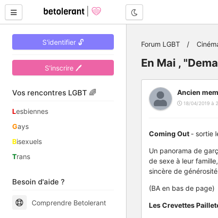
Mode nuit
S'identifier 🔓
Forum LGBT
Ciném
En Mai , "Dem
S'inscrire 🖊
Vos rencontres LGBT 🌈
Ancien mem
18/04/2019 à 
L
esbiennes
G
ays
Coming Out
- sortie 
B
isexuels
Un panorama de garçon
T
rans
de sexe à leur famille
sincère de générosité
Besoin d'aide ?
(BA en bas de page)
Comprendre Betolerant
Les Crevettes Paille