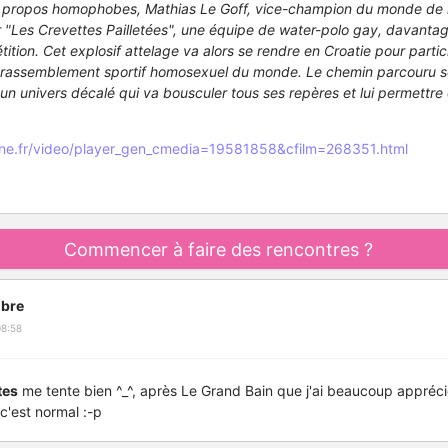
s propos homophobes, Mathias Le Goff, vice-champion du monde de n
"Les Crevettes Pailletées", une équipe de water-polo gay, davantag
tition. Cet explosif attelage va alors se rendre en Croatie pour parti
 rassemblement sportif homosexuel du monde. Le chemin parcouru se
un univers décalé qui va bousculer tous ses repères et lui permettre 
cine.fr/video/player_gen_cmedia=19581858&cfilm=268351.html
Commencer à faire des rencontres ?
bre
08:58
tes
me tente bien ^_^, après Le Grand Bain que j'ai beaucoup apprécié
c'est normal :-p