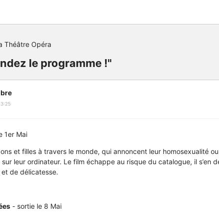
a Théâtre Opéra
andez le programme !"
bre
23:25
le 1er Mai
s et filles à travers le monde, qui annoncent leur homosexualité o
, sur leur ordinateur. Le film échappe au risque du catalogue, il s’en
 et de délicatesse.
tées
- sortie le 8 Mai