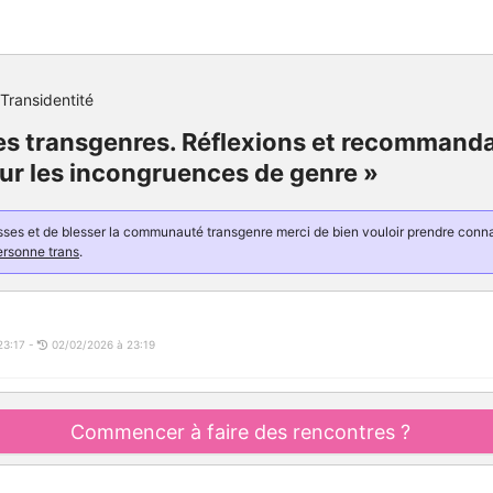
Transidentité
es transgenres. Réflexions et recommand
ur les incongruences de genre »
resses et de blesser la communauté transgenre merci de bien vouloir prendre con
ersonne trans
.
23:17 -
02/02/2026 à 23:19
Commencer à faire des rencontres ?