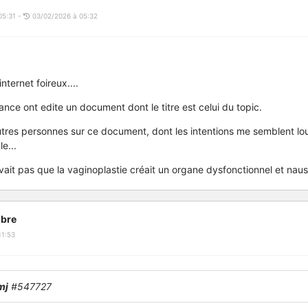
05:31 -
03/02/2026 à 05:32
internet foireux....
ance ont edite un document dont le titre est celui du topic.
autres personnes sur ce document, dont les intentions me semblent lo
e...
vait pas que la vaginoplastie créait un organe dysfonctionnel et na
bre
11:53
mj
#547727