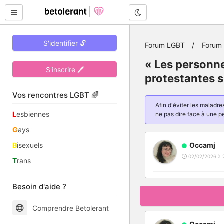
Mode nuit
S'identifier 🔓
Forum LGBT
Forum 
« Les personn
S'inscrire 🖊
protestantes s
Vos rencontres LGBT 🌈
Afin d'éviter les malad
L
esbiennes
ne pas dire face à une p
G
ays
B
isexuels
Occamj
02/02/2026 à 
T
rans
Besoin d'aide ?
Comprendre Betolerant