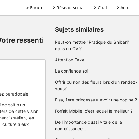
Forum
Réseau social
Chat
Actu
Sujets similaires
Votre ressenti
Peut-on mettre "Pratique du Shibari"
dans un CV ?
Attention Fake!
La confiance soi
Offrir ou non des fleurs lors d'un rendez-
vous?
sez paradoxale.
Elsa, 1ere princesse a avoir une copine ?
 ne soit plus
Forfait Mobile, c'est lequel le meilleur ?
ters de cette vision
ent israélien, les
De l’importance quasi vitale de la
el culture à eux
connaissance...