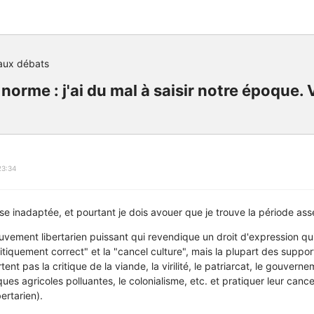
aux débats
 norme : j'ai du mal à saisir notre époque. 
23:34
hose inadaptée, et pourtant je dois avouer que je trouve la période as
vement libertarien puissant qui revendique un droit d'expression qui
tiquement correct" et la "cancel culture", mais la plupart des suppor
nt pas la critique de la viande, la virilité, le patriarcat, le gouvernem
iques agricoles polluantes, le colonialisme, etc. et pratiquer leur canc
ertarien).