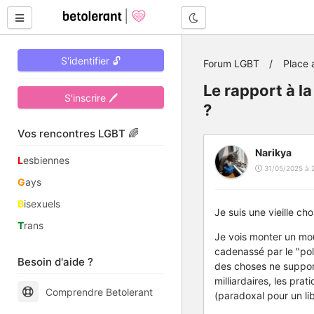
Mode nuit
S'identifier 🔓
Forum LGBT
Place 
Le rapport à la
S'inscrire 🖊
?
Vos rencontres LGBT 🌈
Narikya
L
esbiennes
31/05/2025 à 
G
ays
B
isexuels
Je suis une vieille c
T
rans
Je vois monter un mou
cadenassé par le "poli
Besoin d'aide ?
des choses ne supporte
milliardaires, les prat
Comprendre Betolerant
(paradoxal pour un lib