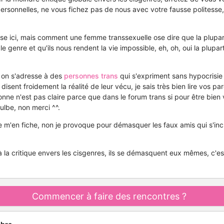
personnelles, ne vous fichez pas de nous avec votre fausse politess
esse ici, mais comment une femme transsexuelle ose dire que la plupar
e genre et qu'ils nous rendent la vie impossible, eh, oh, oui la plupar
d on s'adresse à des
personnes trans
qui s'expriment sans hypocrisie
disent froidement la réalité de leur vécu, je sais très bien lire vos par
sonne n'est pas claire parce que dans le forum trans si pour être bien v
ulbe, non merci ^^.
je m'en fiche, non je provoque pour démasquer les faux amis qui s'in
 à la critique envers les cisgenres, ils se démasquent eux mêmes, c'
Commencer à faire des rencontres ?