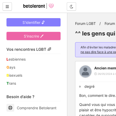
Mode nuit
S'identifier 🔓
Forum LGBT
Forum 
^^ les gens qui
S'inscrire 🖊
Afin d'éviter les malad
Vos rencontres LGBT 🌈
ne pas dire face à une p
L
esbiennes
G
ays
Ancien mem
26/05/2024 à 
B
isexuels
T
rans
degré
Bon, comment le dire.
Besoin d'aide ?
Quand vous qui vous c
Comprendre Betolerant
plaisir et être hypocr
capables de supporter