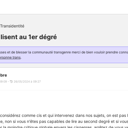
Transidentité
 lisent au 1er dégré
resses et de blesser la communauté transgenre merci de bien vouloir prendre con
ersonne trans
.
bre
09:09 -
26/05/2024 à 09:27
onsidérez comme cis et qui intervenez dans nos sujets, on est pas l
ite, non si vous n'êtes pas capables de lire au second degré et si vou
 la moindre critique globale envers les cisgenres, arrêtez de vous